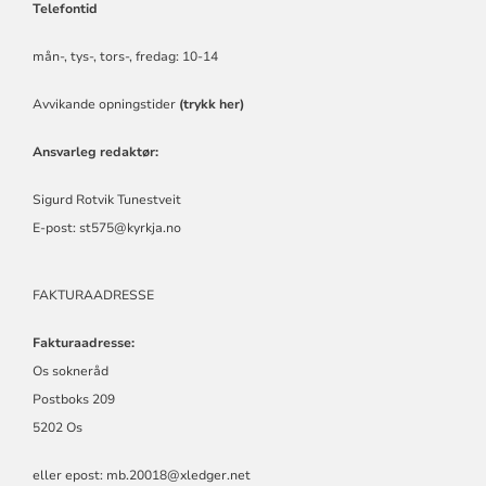
Telefontid
mån-, tys-, tors-, fredag:
10-14
Avvikande opningstider
(trykk her)
Ansvarleg redaktør:
Sigurd Rotvik Tunestveit
E-post:
st575@kyrkja.no
FAKTURAADRESSE
Fakturaadresse:
Os sokneråd
Postboks 209
5202 Os
eller epost:
mb.20018@xledger.net