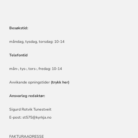
Besøkstid:
måndag, tysdag, torsdag: 10-14
Telefontid
mån-, tys-, tors-, fredag:
10-14
Avvikande opningstider
(trykk her)
Ansvarleg redaktør:
Sigurd Rotvik Tunestveit
E-post:
st575@kyrkja.no
FAKTURAADRESSE