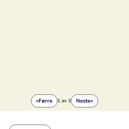
«
Førre
Neste
»
1
av 2