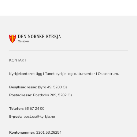
KONTAKTINFORMASJON
FOR
OS
SOKN
KONTAKT
Kyrkjekontoret ligg i Tunet kyrkje- og kultursenter i Os sentrum.
Besøksadresse:
Øyro 49, 5200 Os
Postadresse:
Postboks 209, 5202 Os
Telefon:
56 57 24 00
E-post:
post.os@kyrkja.no
Kontonummer:
3201.53.26254