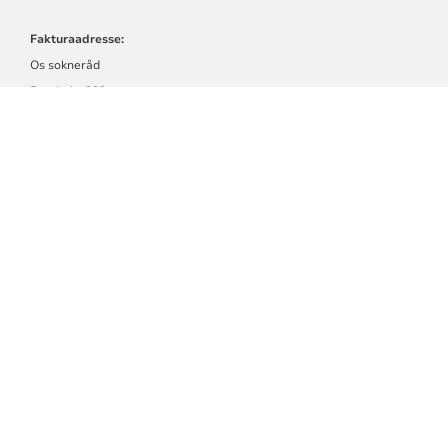
Fakturaadresse:
Os sokneråd
Postboks 209
5202 Os
eller epost:
mb.20018@xledger.net
Org. nr. 976 995 155
For tilsette
Driftsmeldinger
Ledige stillingar
Tilbakemelding til nettsida
Bjørnafjorden kyrkjelege fellesråd
Kirkens SOS
Tilgjengelegheitserklæring