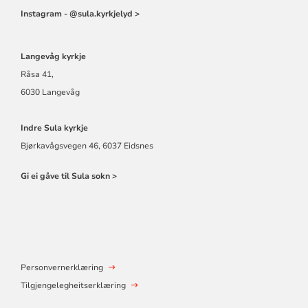
Instagram - @sula.kyrkjelyd >
Langevåg kyrkje
Råsa 41,
6030 Langevåg
Indre Sula kyrkje
Bjørkavågsvegen 46, 6037 Eidsnes
Gi ei gåve til Sula sokn >
Personvernerklæring
Tilgjengelegheitserklæring