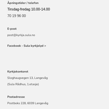
Åpningstider / telefon
Tirsdag-fredag 10.00-14.00
70 19 96 00
E-post
post@kyrkja.sula.no
Facebook - Sula kyrkjelyd >
Kyrkjekontoret
Sloghaugvegen 13, Langevåg
(Sula Rådhus, 1.etasje)
Postadresse
Postboks 228, 6039 Langevåg