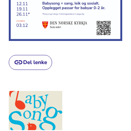
Del lenke
Artikkelsnarveger