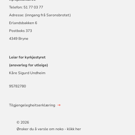
Telefon: 51 77 03 77
Adresse: (inngang frå Saronsbrotet)
Erlandsbakken 6
Postboks 373
4349 Bryne
Leiar for kyrkjestyret
(ansvarleg for utleige)
Kåre Sigurd Undheim
95782780
Tilgjengelegheitserklæring
© 2026
Ønsker du å varsle om noko - klikk her