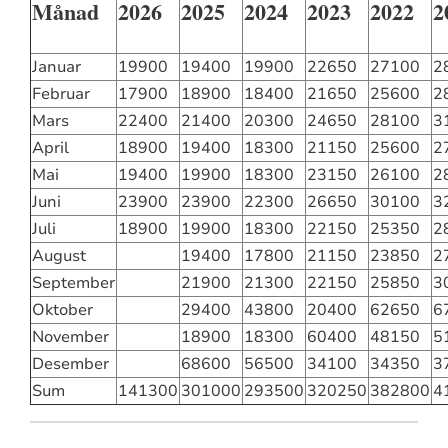
Månad
2026
2025
2024
2023
2022
2
Januar
19900
19400
19900
22650
27100
2
Februar
17900
18900
18400
21650
25600
2
Mars
22400
21400
20300
24650
28100
3
April
18900
19400
18300
21150
25600
2
Mai
19400
19900
18300
23150
26100
2
Juni
23900
23900
22300
26650
30100
3
Juli
18900
19900
18300
22150
25350
2
August
19400
17800
21150
23850
2
September
21900
21300
22150
25850
3
Oktober
29400
43800
20400
62650
6
November
18900
18300
60400
48150
5
Desember
68600
56500
34100
34350
3
Sum
141300
301000
293500
320250
382800
4