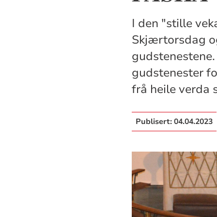
I den "stille ve
Skjærtorsdag og
gudstenestene. 
gudstenester fo
frå heile verda 
Publisert:
04.04.2023