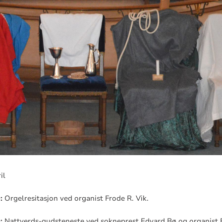
ril
:
Orgelresitasjon ved organist Frode R. Vik.
:
Nattverds-gudsteneste ved sokneprest Edvard Bø og organist 