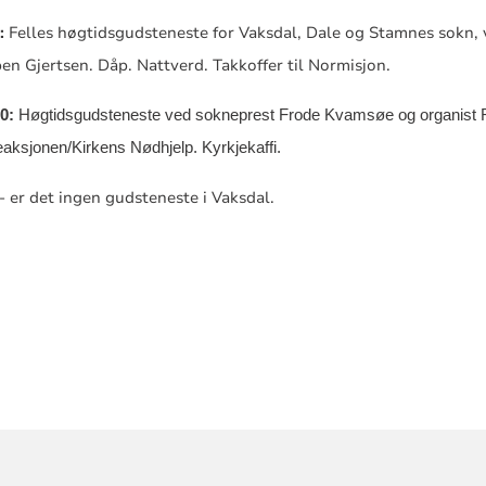
:
Felles høgtidsgudsteneste for Vaksdal,
Dale og Stamnes sokn, 
en Gjertsen.
Dåp. Nattverd. Takkoffer til Normisjon.
0:
Høgtidsgudsteneste ved sokneprest Frode Kvamsøe og organist 
teaksjonen/Kirkens Nødhjelp. Kyrkjekaffi.
- er det i
ngen gudsteneste i Vaksdal.