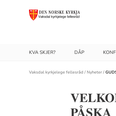
KVA SKJER?
DÅP
KONF
Brødsmulesti
Vaksdal kyrkjelege fellesråd
Nyheter
GUDS
VELKO
PÅSKA