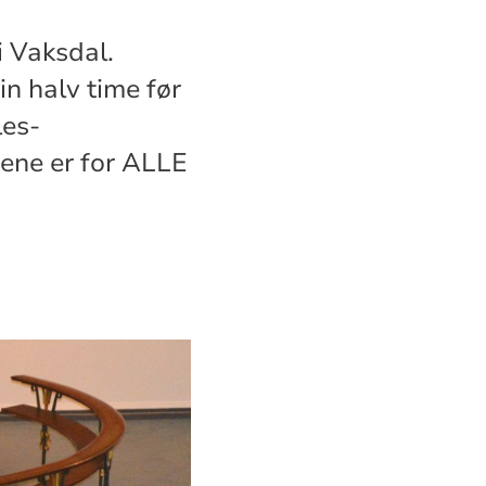
 i Vaksdal.
n halv time før
les-
tene er for ALLE