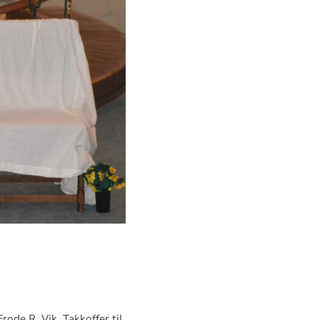
Frode R. Vik.
Takkoffer til