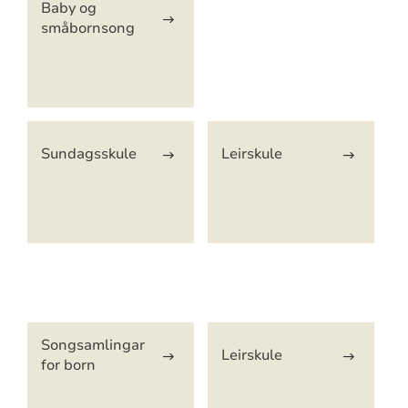
Baby og
småbornsong
Sundagsskule
Leirskule
Artikkelsnarveger
Songsamlingar
Leirskule
for born