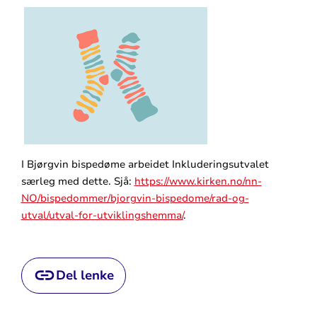
I Bjørgvin bispedøme arbeidet Inkluderingsutvalet
særleg med dette. Sjå:
https://www.kirken.no/nn-
NO/bispedommer/bjorgvin-bispedome/rad-og-
utval/utval-for-utviklingshemma/
.
Del lenke