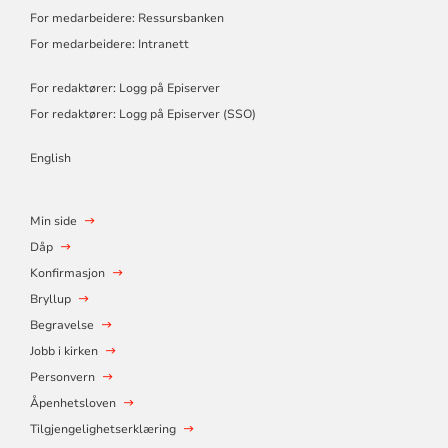
For medarbeidere: Ressursbanken
For medarbeidere: Intranett
For redaktører: Logg på Episerver
For redaktører: Logg på Episerver (SSO)
English
Min side
Dåp
Konfirmasjon
Bryllup
Begravelse
Jobb i kirken
Personvern
Åpenhetsloven
Tilgjengelighetserklæring