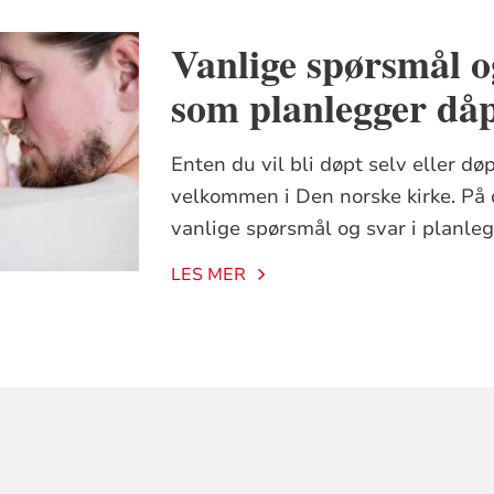
Vanlige spørsmål o
som planlegger då
Enten du vil bli døpt selv eller døp
velkommen i Den norske kirke. På 
vanlige spørsmål og svar i planle
LES MER
ORMASJON