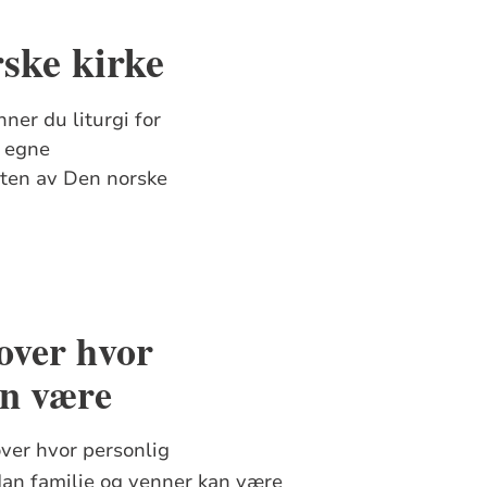
rske kirke
nner du liturgi for
i egne
esten av Den norske
 over hvor
an være
over hvor personlig
an familie og venner kan være