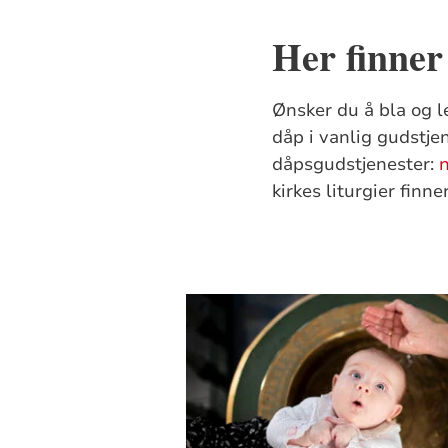
Her finner
Ønsker du å bla og le
dåp i vanlig gudstje
dåpsgudstjenester:
kirkes liturgier finn