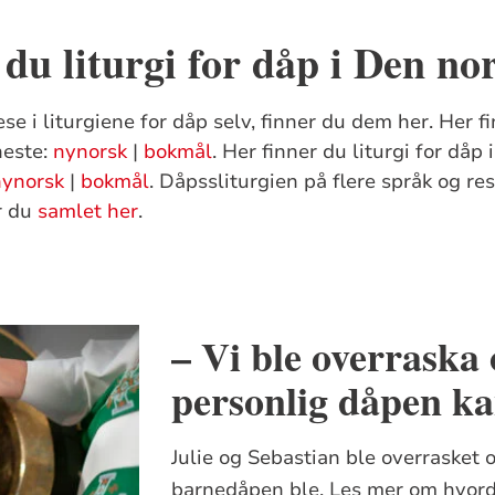
 du liturgi for dåp i Den no
se i liturgiene for dåp selv, finner du dem her. Her fi
neste:
nynorsk
|
bokmål
. Her finner du liturgi for dåp 
nynorsk
|
bokmål
. Dåpssliturgien på flere språk og r
er du
samlet her
.
– Vi ble overraska
personlig dåpen k
Julie og Sebastian ble overrasket 
barnedåpen ble. Les mer om hvord