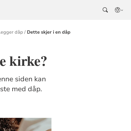
nlegger dåp
Dette skjer i en dåp
e kirke?
enne siden kan
este med dåp.