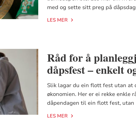
med og sette sitt preg på dåpsdag
LES MER
Råd for å planleggje
dåpsfest – enkelt o
Slik lagar du ein flott fest utan at
økonomien. Her er ei rekke enkle rå
dåpendagen til ein flott fest, utan 
LES MER