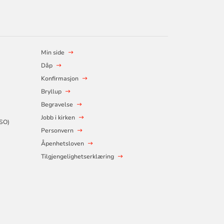
Min side
Dåp
Konfirmasjon
Bryllup
Begravelse
Jobb i kirken
SSO)
Personvern
Åpenhetsloven
Tilgjengelighetserklæring