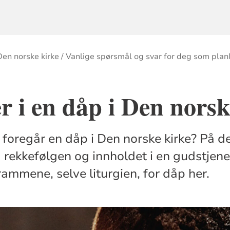
 Den norske kirke
Vanlige spørsmål og svar for deg som pla
r i en dåp i Den norsk
foregår en dåp i Den norske kirke? På d
d rekkefølgen og innholdet i en gudstjen
rammene, selve liturgien, for dåp her.