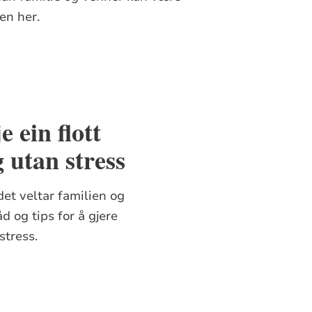
en her.
 ein flott
g utan stress
 det veltar familien og
d og tips for å gjere
stress.