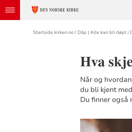
Brødsmulesti
Startside kirken.no
Dåp | Alle kan bli døpt i
Hva skje
Når og hvordan 
du bli kjent me
Du finner også 