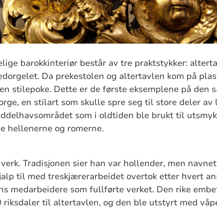
ige barokkinteriør består av tre praktstykker: altert
edorgelet. Da prekestolen og altertavlen kom på plas
n stilepoke. Dette er de første eksemplene på den s
ge, en stilart som skulle spre seg til store deler av
iddelhavsområdet som i oldtiden ble brukt til utsmykn
 hellenerne og romerne.
 verk. Tradisjonen sier han var hollender, men navnet
p til med treskjærerarbeidet overtok etter hvert ans
ans medarbeidere som fullførte verket. Den rike em
 riksdaler til altertavlen, og den ble utstyrt med våp