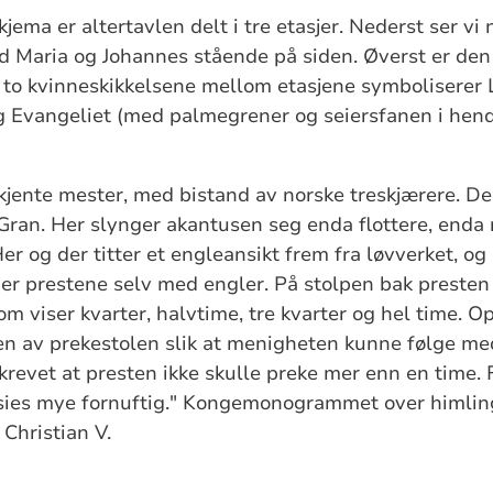
kjema er altertavlen delt i tre etasjer. Nederst ser vi
d Maria og Johannes stående på siden. Øverst er den 
 to kvinneskikkelsene mellom etasjene symboliserer
g Evangeliet (med palmegrener og seiersfanen i hen
jente mester, med bistand av norske treskjærere. De
ran. Her slynger akantusen seg enda flottere, enda r
er og der titter et engleansikt frem fra løvverket, og 
r prestene selv med engler. På stolpen bak presten 
om viser kvarter, halvtime, tre kvarter og hel time. O
en av prekestolen slik at menigheten kunne følge med
revet at presten ikke skulle preke mer enn en time. 
 sies mye fornuftig." Kongemonogrammet over himlin
 Christian V.