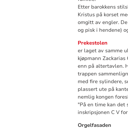
Etter barokkens stils
Kristus på korset me
omgitt av engler. De
og pisk i hendene) o
Prekestolen
er laget av samme uk
kjøpmann Zackarias G
enn på altertavlen. H
trappen sammenligne
med fire sylindere, s
plassert ute på kant
nemlig kongen foresk
"På en time kan det
inskripsjonen C V for
Orgelfasaden