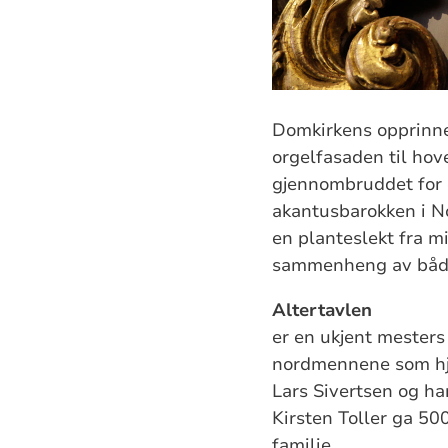
Domkirkens opprinnel
orgelfasaden til hov
gjennombruddet for e
akantusbarokken i Nor
en planteslekt fra m
sammenheng av både
Altertavlen
er en ukjent mesters
nordmennene som hjal
Lars Sivertsen og h
Kirsten Toller ga 500
familie.