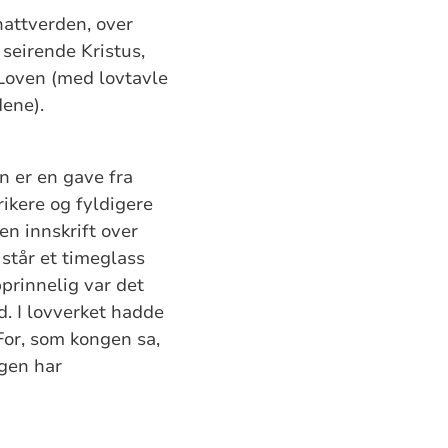
 nattverden, over
seirende Kristus,
 Loven (med lovtavle
dene).
n er en gave fra
ikere og fyldigere
en innskrift over
står et timeglass
pprinnelig var det
. I lovverket hadde
For, som kongen sa,
gen har