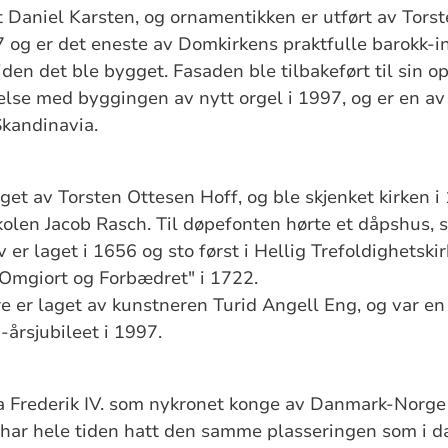
 Daniel Karsten, og ornamentikken er utført av Torst
7 og er det eneste av Domkirkens praktfulle barokk-in
den det ble bygget. Fasaden ble tilbakeført til sin o
else med byggingen av nytt orgel i 1997, og er en a
Skandinavia.
aget av Torsten Ottesen Hoff, og ble skjenket kirken 
kolen Jacob Rasch. Til døpefonten hørte et dåpshus, s
v er laget i 1656 og sto først i Hellig Trefoldighetsk
"Omgiort og Forbædret" i 1722.
e er laget av kunstneren Turid Angell Eng, og var en g
årsjubileet i 1997.
da Frederik IV. som nykronet konge av Danmark-Norge
har hele tiden hatt den samme plasseringen som i da