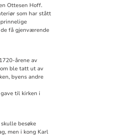
en Ottesen Hoff.
teriør som har stått
pprinnelige
v de få gjenværende
i 1720-årene av
om ble tatt ut av
irken, byens andre
ave til kirken i
 skulle besøke
g, men i kong Karl