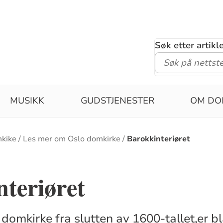
Søk etter artik
MUSIKK
GUDSTJENESTER
OM DO
kike
Les mer om Oslo domkirke
Barokkinteriøret
teriøret
o domkirke fra slutten av 1600-tallet,er b