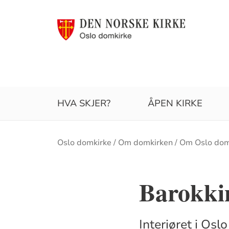
HVA SKJER?
ÅPEN KIRKE
Brødsmulesti
Oslo domkirke
Om domkirken
Om Oslo dom
Barokkin
Interiøret i Osl