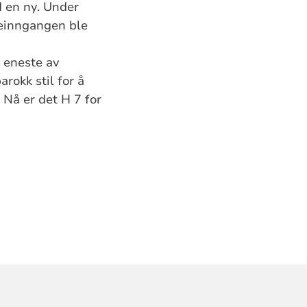
d en ny. Under
geinngangen ble
 eneste av
rokk stil for å
 Nå er det H 7 for