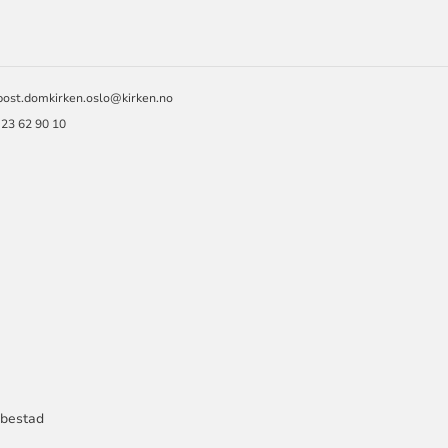
ORMASJON
post.domkirken.oslo@kirken.no
 23 62 90 10
bbestad