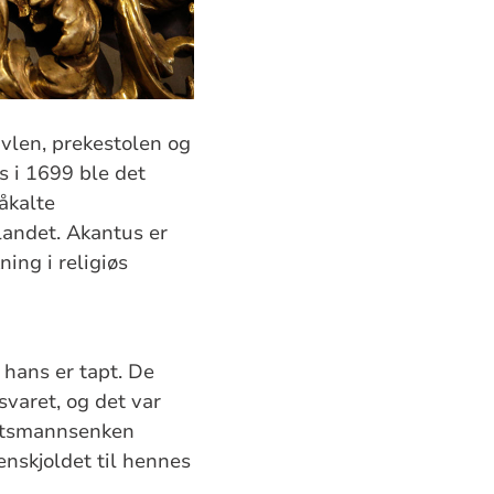
avlen, prekestolen og
s i 1699 ble det
åkalte
 landet. Akantus er
ing i religiøs
 hans er tapt. De
varet, og det var
betsmannsenken
enskjoldet til hennes