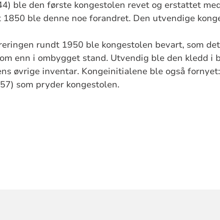
4) ble den første kongestolen revet og erstattet me
t 1850 ble denne noe forandret. Den utvendige kon
reringen rundt 1950 ble kongestolen bevart, som det
 om enn i ombygget stand. Utvendig ble den kledd i ba
s øvrige inventar. Kongeinitialene ble også fornyet:
57) som pryder kongestolen.