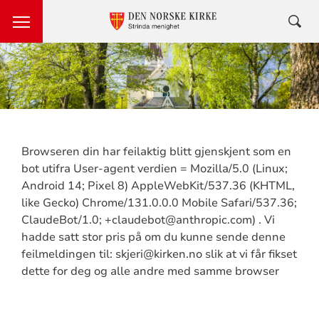
Browseren din har feilaktig blitt gjenskjent som en
bot utifra User-agent verdien = Mozilla/5.0 (Linux;
Android 14; Pixel 8) AppleWebKit/537.36 (KHTML,
like Gecko) Chrome/131.0.0.0 Mobile Safari/537.36;
ClaudeBot/1.0; +claudebot@anthropic.com) . Vi
hadde satt stor pris på om du kunne sende denne
feilmeldingen til: skjeri@kirken.no slik at vi får fikset
dette for deg og alle andre med samme browser