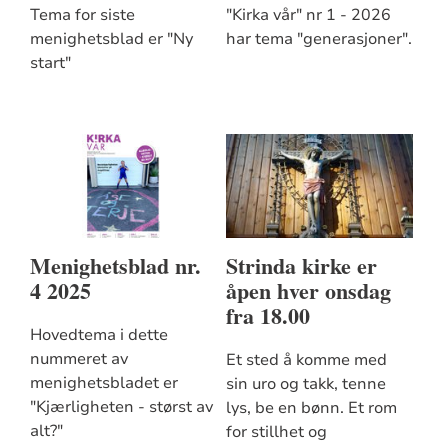
Tema for siste
"Kirka vår" nr 1 - 2026
menighetsblad er "Ny
har tema "generasjoner".
start"
Menighetsblad nr.
Strinda kirke er
4 2025
åpen hver onsdag
fra 18.00
Hovedtema i dette
nummeret av
Et sted å komme med
menighetsbladet er
sin uro og takk, tenne
"Kjærligheten - størst av
lys, be en bønn. Et rom
alt?"
for stillhet og