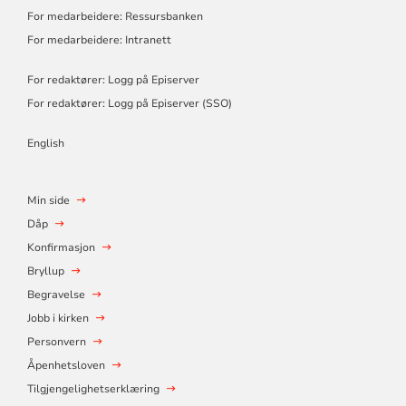
For medarbeidere: Ressursbanken
For medarbeidere: Intranett
For redaktører: Logg på Episerver
For redaktører: Logg på Episerver (SSO)
English
Min side
Dåp
Konfirmasjon
Bryllup
Begravelse
Jobb i kirken
Personvern
Åpenhetsloven
Tilgjengelighetserklæring