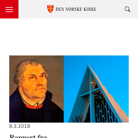
DEN
NORSKE
KIRKE
OG
NORGES
KRISTNE
RÅD
8.3.2018
Rapport fra