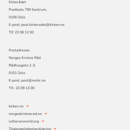
Kirkerådet
Postboks 799 Sentrum,
0106 Oslo
E-post: post.kirkeradet@kirken.no
Tlf: 23 08 12 00
Postadresse:
Norges Kristne Råd
Rådhusgata 1-3,
0151 Oslo
E-post: post@norkr.no
Tlf.: 23 08 13 00
kirken.no
norgeskristnerad.no
lutheranworld.org
Tilgjengelighetserklæring