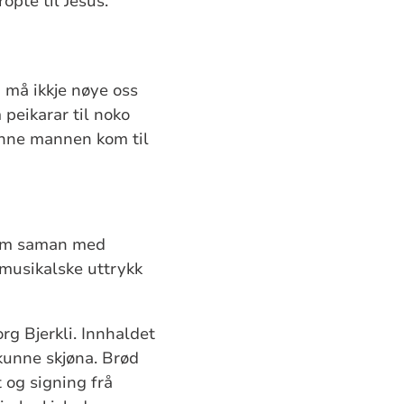
opte til Jesus.
i må ikkje nøye oss
 peikarar til noko
Denne mannen kom til
 som saman med
musikalske uttrykk
rg Bjerkli. Innhaldet
kunne skjøna. Brød
t og signing frå