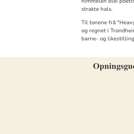
himmelen blei poetis
strakte hals.
Til tonene frå "Heav
og regnet i Trondhei
barne- og likestillin
Opningsguds