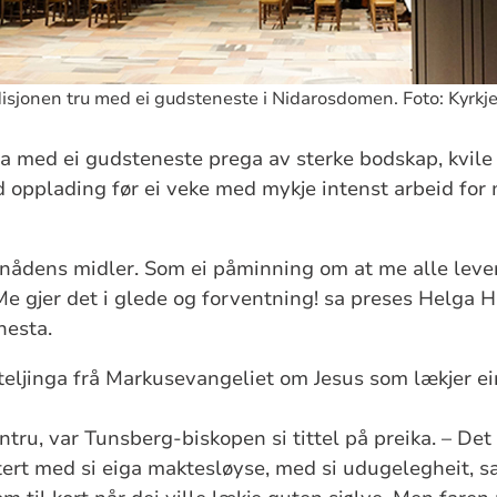
disjonen tru med ei gudsteneste i Nidarosdomen. Foto: Kyrkj
a med ei gudsteneste prega av sterke bodskap, kvile
d opplading før ei veke med mykje intenst arbeid f
 nådens midler. Som ei påminning om at me alle leve
Me gjer det i glede og forventning! sa preses Helga 
nesta.
teljinga frå Markusevangeliet om Jesus som lækjer 
antru, var Tunsberg-biskopen si tittel på preika. – De
ntert med si eiga maktesløyse, med si udugelegheit, s