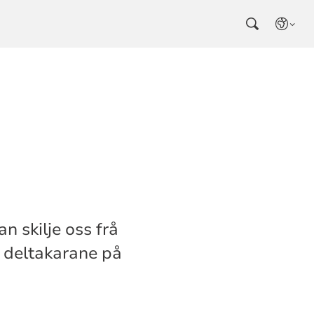
n skilje oss frå
il deltakarane på