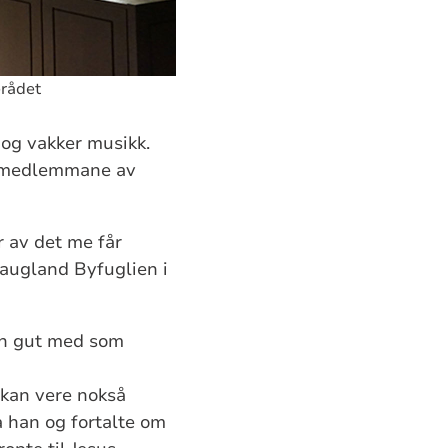
erådet
 og vakker musikk.
or medlemmane av
r av det me får
Haugland Byfuglien i
ein gut med som
t kan vere nokså
a han og fortalte om