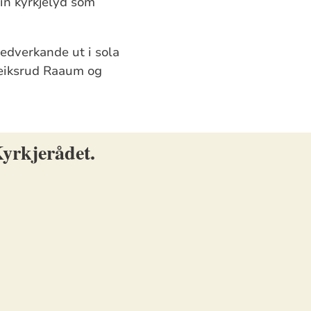
ein kyrkjelyd som
edverkande ut i sola
leiksrud Raaum og
Kyrkjerådet.