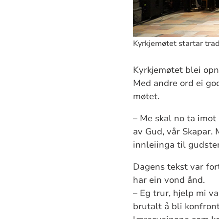
Kyrkjemøtet startar tra
Kyrkjemøtet blei opn
Med andre ord ei go
møtet.
– Me skal no ta imot
av Gud, vår Skapar. 
innleiinga til gudste
Dagens tekst var for
har ein vond ånd.
– Eg trur, hjelp mi v
brutalt å bli konfro