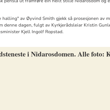
k pensla ut framføre ein heilt stille Nidarosdom og 
y halling" av Øyvind Smith gjekk så prosesjonen av m
m denne dagen, fulgt av Kyrkjerådsleiar Kristin Gun
gsminister Kjell Ingolf Ropstad.
teneste i Nidarosdomen. Alle foto: 