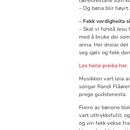
læresveinane som kom 
– Og bøna blir høyrt.
– Fekk verdigheita si
– Skal vi forstå Jesu
med å bruke dei som i
anna. Her dreiar det
seg sjølv og fekk den
Les heile preika her.
Musikken vart leia 
songar Randi Flåøien
prege gudstenesta.
Fleire av bønene ble
vart uttrykksfullt, 
og vin fekk vekse fra