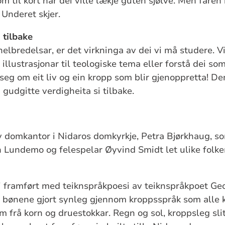
til kort når dei ville lækje guten sjølve. Men faren r
 Underet skjer.
 tilbake
 helbredelsar, er det virkninga av dei vi må studere. V
llustrasjonar til teologiske tema eller forstå dei som
 seg om eit liv og ein kropp som blir gjenoppretta! 
 gudgitte verdigheita si tilbake.
av domkantor i Nidaros domkyrkje, Petra Bjørkhaug,
 Lundemo og felespelar Øyvind Smidt let ulike folke
i framført med teiknspråkpoesi av teiknspråkpoet Geo
og bønene gjort synleg gjennom kroppsspråk som alle 
m frå korn og druestokkar. Regn og sol, kroppsleg sli