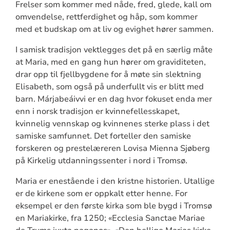
Frelser som kommer med nåde, fred, glede, kall om
omvendelse, rettferdighet og håp, som kommer
med et budskap om at liv og evighet hører sammen.
I samisk tradisjon vektlegges det på en særlig måte
at Maria, med en gang hun hører om graviditeten,
drar opp til fjellbygdene for å møte sin slektning
Elisabeth, som også på underfullt vis er blitt med
barn. Márjabeáivvi er en dag hvor fokuset enda mer
enn i norsk tradisjon er kvinnefellesskapet,
kvinnelig vennskap og kvinnenes sterke plass i det
samiske samfunnet. Det forteller den samiske
forskeren og prestelæreren Lovisa Mienna Sjøberg
på Kirkelig utdanningssenter i nord i Tromsø.
Maria er enestående i den kristne historien. Utallige
er de kirkene som er oppkalt etter henne. For
eksempel er den første kirka som ble bygd i Tromsø
en Mariakirke, fra 1250; «Ecclesia Sanctae Mariae