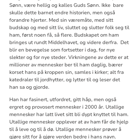
Sønn, være hellig og kalles Guds Sønn. Ikke bare
skulle dette barnet endre historien, men også
forandre hjerter. Med sin væremåte, med sitt
budskap og med sitt liv, sluttet og slutter folk seg til
ham, først noen få, så flere. Budskapet om ham
bringes ut rundt Middelhavet, og videre derfra. Det
blir en bevegelse som fortsetter i dag, for nye
slekter og for nye steder. Virkningene av dette er at
millioner av mennesker ber til ham daglig, bærer
korset hans på kroppen sin, samles i kirker; alt fra
katedraler til jordhytter, og lytter til og leser det
han sa og gjorde.
Han har fasinert, utfordret, gitt håp, men også
ergret og provosert mennesker i 2000 år. Utallige
mennesker har latt livet sitt bli dypt knyttet til ham.
Utallige mennesker opplever at av ham får de hjelp
til å leve og til å dø. Utallige mennesker prøver å
gjøre sitt for å gjøre verden bedre i hans navn.