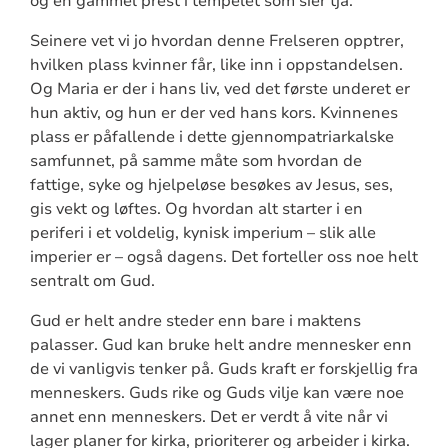
og en gammel prest i tempelet som sier tja.
Seinere vet vi jo hvordan denne Frelseren opptrer,
hvilken plass kvinner får, like inn i oppstandelsen.
Og Maria er der i hans liv, ved det første underet er
hun aktiv, og hun er der ved hans kors. Kvinnenes
plass er påfallende i dette gjennompatriarkalske
samfunnet, på samme måte som hvordan de
fattige, syke og hjelpeløse besøkes av Jesus, ses,
gis vekt og løftes. Og hvordan alt starter i en
periferi i et voldelig, kynisk imperium – slik alle
imperier er – også dagens. Det forteller oss noe helt
sentralt om Gud.
Gud er helt andre steder enn bare i maktens
palasser. Gud kan bruke helt andre mennesker enn
de vi vanligvis tenker på. Guds kraft er forskjellig fra
menneskers. Guds rike og Guds vilje kan være noe
annet enn menneskers. Det er verdt å vite når vi
lager planer for kirka, prioriterer og arbeider i kirka.