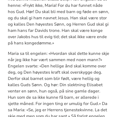
henne: «Frykt ikke, Maria! For du har funnet nåde
hos Gud. Hør! Du skal bli med barn og føde en sønn,
og du skal gi ham navnet Jesus. Han skal være stor
og kalles Den høyestes Sønn, og Herren Gud skal gi
ham hans far Davids trone. Han skal være konge
over Jakobs hus til evig tid; det skal ikke være ende
på hans kongedømme.»
Maria sa til engelen: «Hvordan skal dette kunne skje
når jeg ikke har vært sammen med noen mann?»
Engelen svarte: «Den hellige ånd skal komme over
deg, og Den høyestes kraft skal overskygge deg.
Derfor skal barnet som blir født, være hellig og
kalles Guds Sønn. Og hør: Din slektning Elisabet
venter en sønn, hun også, på sine gamle dager.
Hun som de sa ikke kunne få barn, er allerede i
sjette måned. For ingen ting er umulig for Gud.» Da
sa Maria: «Se, jeg er Herrens tjenestekvinne. La det
skje med meg som du har sagt.» Så forlot engelen