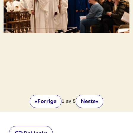
«
Forrige
Neste
»
1
av 5