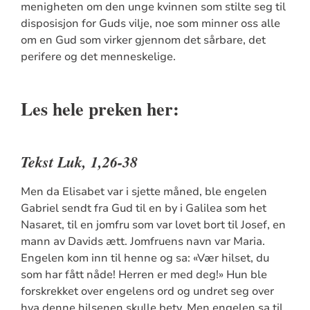
menigheten om den unge kvinnen som stilte seg til
disposisjon for Guds vilje, noe som minner oss alle
om en Gud som virker gjennom det sårbare, det
perifere og det menneskelige.
Les hele preken her:
Tekst Luk, 1,26-38
Men da Elisabet var i sjette måned, ble engelen
Gabriel sendt fra Gud til en by i Galilea som het
Nasaret, til en jomfru som var lovet bort til Josef, en
mann av Davids ætt. Jomfruens navn var Maria.
Engelen kom inn til henne og sa: «Vær hilset, du
som har fått nåde! Herren er med deg!» Hun ble
forskrekket over engelens ord og undret seg over
hva denne hilsenen skulle bety. Men engelen sa til