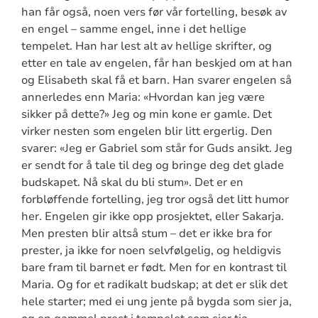
han får også, noen vers før vår fortelling, besøk av
en engel – samme engel, inne i det hellige
tempelet. Han har lest alt av hellige skrifter, og
etter en tale av engelen, får han beskjed om at han
og Elisabeth skal få et barn. Han svarer engelen så
annerledes enn Maria: «Hvordan kan jeg være
sikker på dette?» Jeg og min kone er gamle. Det
virker nesten som engelen blir litt ergerlig. Den
svarer: «Jeg er Gabriel som står for Guds ansikt. Jeg
er sendt for å tale til deg og bringe deg det glade
budskapet. Nå skal du bli stum». Det er en
forbløffende fortelling, jeg tror også det litt humor
her. Engelen gir ikke opp prosjektet, eller Sakarja.
Men presten blir altså stum – det er ikke bra for
prester, ja ikke for noen selvfølgelig, og heldigvis
bare fram til barnet er født. Men for en kontrast til
Maria. Og for et radikalt budskap; at det er slik det
hele starter; med ei ung jente på bygda som sier ja,