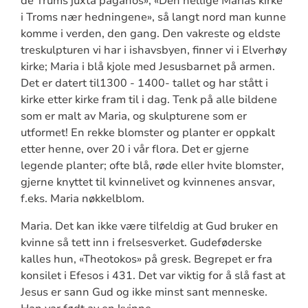
de Trums juxta paganos», «Den hellige Marias kirke
i Troms nær hedningene», så langt nord man kunne
komme i verden, den gang. Den vakreste og eldste
treskulpturen vi har i ishavsbyen, finner vi i Elverhøy
kirke; Maria i blå kjole med Jesusbarnet på armen.
Det er datert til1300 - 1400- tallet og har stått i
kirke etter kirke fram til i dag. Tenk på alle bildene
som er malt av Maria, og skulpturene som er
utformet! En rekke blomster og planter er oppkalt
etter henne, over 20 i vår flora. Det er gjerne
legende planter; ofte blå, røde eller hvite blomster,
gjerne knyttet til kvinnelivet og kvinnenes ansvar,
f.eks. Maria nøkkelblom.
Maria. Det kan ikke være tilfeldig at Gud bruker en
kvinne så tett inn i frelsesverket. Gudeføderske
kalles hun, «Theotokos» på gresk. Begrepet er fra
konsilet i Efesos i 431. Det var viktig for å slå fast at
Jesus er sann Gud og ikke minst sant menneske.