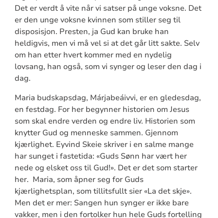
Det er verdt å vite når vi satser på unge voksne. Det
er den unge voksne kvinnen som stiller seg til
disposisjon. Presten, ja Gud kan bruke han
heldigvis, men vi må vel si at det går litt sakte. Selv
om han etter hvert kommer med en nydelig
lovsang, han også, som vi synger og leser den dag i
dag.
Maria budskapsdag, Márjabeáivvi, er en gledesdag,
en festdag. For her begynner historien om Jesus
som skal endre verden og endre liv. Historien som
knytter Gud og menneske sammen. Gjennom
kjærlighet. Eyvind Skeie skriver i en salme mange
har sunget i fastetida: «Guds Sønn har vært her
nede og elsket oss til Gud!». Det er det som starter
her. Maria, som åpner seg for Guds
kjærlighetsplan, som tillitsfullt sier «La det skje».
Men det er mer: Sangen hun synger er ikke bare
vakker, men i den fortolker hun hele Guds fortelling