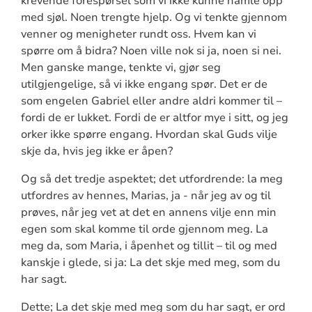
krevende forespørsel som vi ikke kunne hamle opp
med sjøl. Noen trengte hjelp. Og vi tenkte gjennom
venner og menigheter rundt oss. Hvem kan vi
spørre om å bidra? Noen ville nok si ja, noen si nei.
Men ganske mange, tenkte vi, gjør seg
utilgjengelige, så vi ikke engang spør. Det er de
som engelen Gabriel eller andre aldri kommer til –
fordi de er lukket. Fordi de er altfor mye i sitt, og jeg
orker ikke spørre engang. Hvordan skal Guds vilje
skje da, hvis jeg ikke er åpen?
Og så det tredje aspektet; det utfordrende: la meg
utfordres av hennes, Marias, ja - når jeg av og til
prøves, når jeg vet at det en annens vilje enn min
egen som skal komme til orde gjennom meg. La
meg da, som Maria, i åpenhet og tillit – til og med
kanskje i glede, si ja: La det skje med meg, som du
har sagt.
Dette; La det skje med meg som du har sagt, er ord