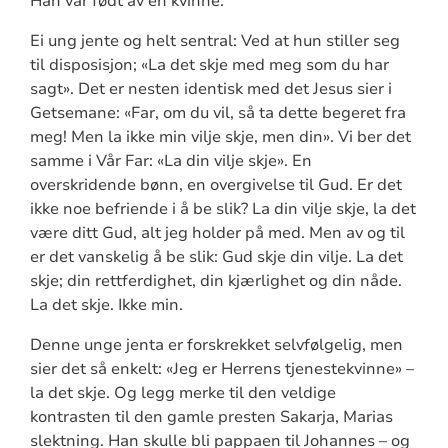
Han var født av en kvinne.
Ei ung jente og helt sentral: Ved at hun stiller seg
til disposisjon; «La det skje med meg som du har
sagt». Det er nesten identisk med det Jesus sier i
Getsemane: «Far, om du vil, så ta dette begeret fra
meg! Men la ikke min vilje skje, men din». Vi ber det
samme i Vår Far: «La din vilje skje». En
overskridende bønn, en overgivelse til Gud. Er det
ikke noe befriende i å be slik? La din vilje skje, la det
være ditt Gud, alt jeg holder på med. Men av og til
er det vanskelig å be slik: Gud skje din vilje. La det
skje; din rettferdighet, din kjærlighet og din nåde.
La det skje. Ikke min.
Denne unge jenta er forskrekket selvfølgelig, men
sier det så enkelt: «Jeg er Herrens tjenestekvinne» –
la det skje. Og legg merke til den veldige
kontrasten til den gamle presten Sakarja, Marias
slektning. Han skulle bli pappaen til Johannes – og