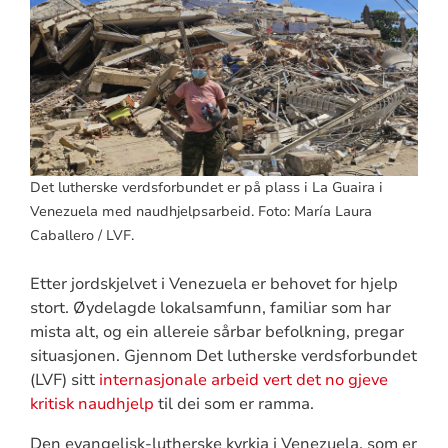
Det lutherske verdsforbundet er på plass i La Guaira i
Venezuela med naudhjelpsarbeid. Foto: María Laura
Caballero / LVF.
Etter jordskjelvet i Venezuela er behovet for hjelp
stort. Øydelagde lokalsamfunn, familiar som har
mista alt, og ein allereie sårbar befolkning, pregar
situasjonen. Gjennom Det lutherske verdsforbundet
(LVF) sitt
internasjonale arbeid vert det no gjeve
kritisk naudhjelp
til dei som er ramma.
Den evangelisk-lutherske kyrkja i Venezuela, som er