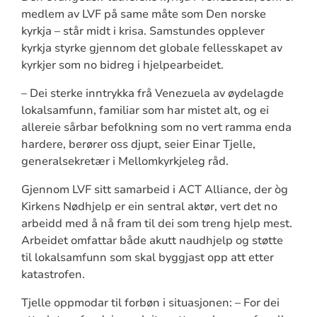
medlem av LVF på same måte som Den norske
kyrkja – står midt i krisa. Samstundes opplever
kyrkja styrke gjennom det globale fellesskapet av
kyrkjer som no bidreg i hjelpearbeidet.
– Dei sterke inntrykka frå Venezuela av øydelagde
lokalsamfunn, familiar som har mistet alt, og ei
allereie sårbar befolkning som no vert ramma enda
hardere, berører oss djupt, seier Einar Tjelle,
generalsekretær i Mellomkyrkjeleg råd.
Gjennom LVF sitt samarbeid i ACT Alliance, der òg
Kirkens Nødhjelp er ein sentral aktør, vert det no
arbeidd med å nå fram til dei som treng hjelp mest.
Arbeidet omfattar både akutt naudhjelp og støtte
til lokalsamfunn som skal byggjast opp att etter
katastrofen.
Tjelle oppmodar til forbøn i situasjonen: – For dei