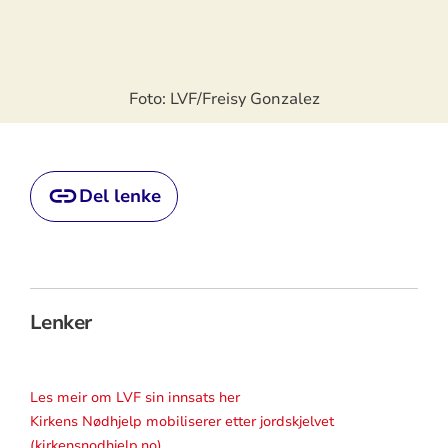
Foto: LVF/Freisy Gonzalez
Del lenke
Lenker
Les meir om LVF sin innsats her
Kirkens Nødhjelp mobiliserer etter jordskjelvet
(kirkensnodhjelp.no)