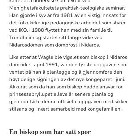
kallet til å undervise som lektor ved
Menighetsfakultetets praktisk-teologiske seminar.
Han gjorde i syv år fra 1981 av en viktig innsats for
det folkekirkelige pedagogiske arbeidet som styrer
ved IKO. I 1988 flyttet han med sin familie til
Trondheim og startet sitt lange virke ved
Nidarosdomen som domprost i Nidaros.
Like etter at Wagle ble vigslet som biskop i Nidaros
domkirke i april 1991, var den første oppgaven som
ventet på han å planlegge og å gjennomføre den
høytidelige signingen av det nye kongeparet i juni.
Akkurat som da han som biskop hadde ansvar for
prinsessebryllupet elleve år senere planla og
gjennomførte denne offisielle oppgaven med sikker
stilsans og i nært samarbeid med kongefamilien.
En biskop som har satt spor