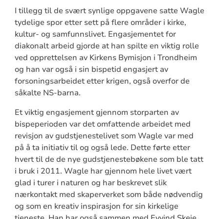
I tillegg til de svært synlige oppgavene satte Wagle
tydelige spor etter sett på flere områder i kirke,
kultur- og samfunnslivet. Engasjementet for
diakonalt arbeid gjorde at han spilte en viktig rolle
ved opprettelsen av Kirkens Bymisjon i Trondheim
og han var også i sin bispetid engasjert av
forsoningsarbeidet etter krigen, også overfor de
såkalte NS-barna.
Et viktig engasjement gjennom storparten av
bispeperioden var det omfattende arbeidet med
revisjon av gudstjenestelivet som Wagle var med
på å ta initiativ til og også lede. Dette førte etter
hvert til de de nye gudstjenestebøkene som ble tatt
i bruk i 2011. Wagle har gjennom hele livet vært
glad i turer i naturen og har beskrevet slik
nærkontakt med skaperverket som både nødvendig
og som en kreativ inspirasjon for sin kirkelige
tjeneste. Han har også sammen med Eyvind Skeie