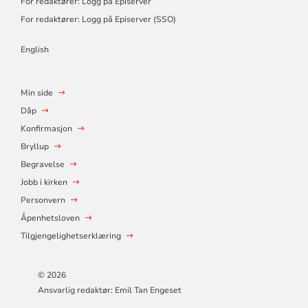
For redaktører: Logg på Episerver
For redaktører: Logg på Episerver (SSO)
English
Min side
Dåp
Konfirmasjon
Bryllup
Begravelse
Jobb i kirken
Personvern
Åpenhetsloven
Tilgjengelighetserklæring
© 2026
Ansvarlig redaktør: Emil Tan Engeset