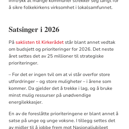
inntrykk at mange kommuner strekker seg langt for
å sikre folkekirkens virksomhet i lokalsamfunnet.
Satsinger i 2026
På
saklisten til Kirkerådet
står blant annet vedtak
om budsjett og prioriteringer for 2026. Det neste
året settes det av 25 millioner til strategiske
prioriteringer.
– For det er ingen tvil om at vi står overfor store
utfordringer – og store muligheter – i årene som
kommer. Da gjelder det å trekke i lag, og å bruke
minst mulig ressurser på unødvendige
energilekkasjer.
En av de foreslåtte prioriteringene er blant annet å
satse på unge og unge voksne. I tillegg settes det
av midler til å jobbe frem mot Nasjonaljubileet