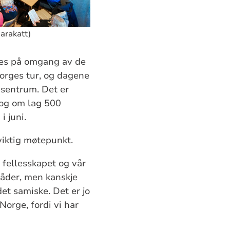
arakatt)
eres på omgang av de
Norges tur, og dagene
 sentrum. Det er
 og om lag 500
i juni.
 viktig møtepunkt.
 fellesskapet og vår
mråder, men kanskje
et samiske. Det er jo
Norge, fordi vi har