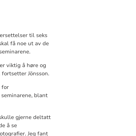
rsettelser til seks
 skal få noe ut av de
 seminarene.
er viktig å høre og
 fortsetter Jönsson.
 for
i seminarene, blant
skulle gjerne deltatt
de å se
tografier. Jeg fant