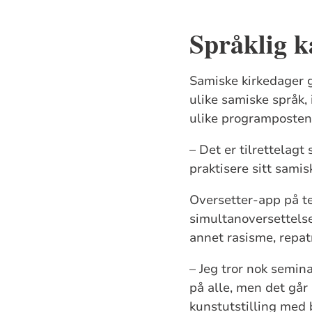
Språklig k
Samiske kirkedager gi
ulike samiske språk, 
ulike programpostene
– Det er tilrettelagt 
praktisere sitt samis
Oversetter-app på t
simultanoversettelse 
annet rasisme, repat
– Jeg tror nok semina
på alle, men det går 
kunstutstilling med 