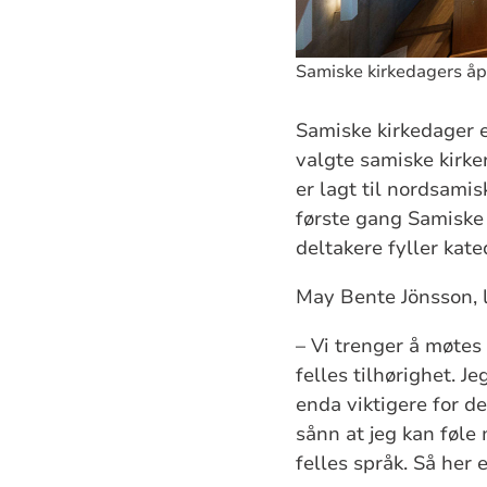
Samiske kirkedagers åpn
Samiske kirkedager e
valgte samiske kirke
er lagt til nordsami
første gang Samiske
deltakere fyller kate
May Bente Jönsson, le
– Vi trenger å møtes
felles tilhørighet. J
enda viktigere for d
sånn at jeg kan føle 
felles språk. Så her 