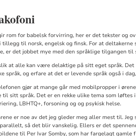
akofoni
r rom for babelsk forvirring, her er det tekster og ove
i tillegg til norsk, engelsk og finsk. For at deltakerne
, er det jobbet mye med den språklige tilgangen til
slik at alle kan være delaktige på sitt eget språk. Det 
ke språk, og erfare at det er levende språk også i dag,
elefonen gjør at mange går med mobilpropper i ørene
til sitt språk. Det er en rekke ulike tema som løftes 
riering, LBHTQ+, forsoning og og psykisk helse.
rene er noe av det jeg gleder meg aller mest til. Jeg 
parallelt, så det blir vanskelig. Ellers er det spennen
bildene til Per Ivar Somby, som har fargelagt gamle fo