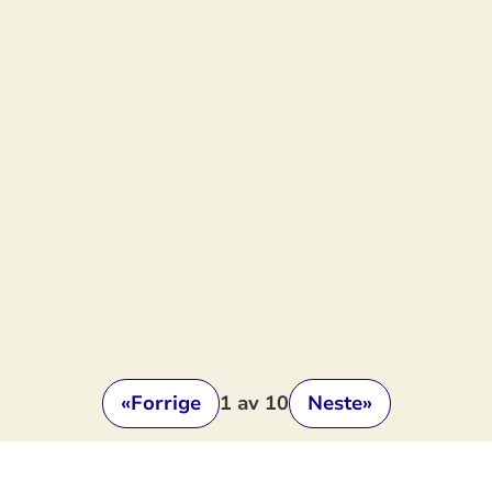
«
Forrige
1
av 10
Neste
»