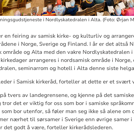
ingsgudstjeneste i Nordlyskatedralen i Alta. (Foto: Ørjan M
r en feiring av samisk kirke- og kulturliv og arrang
rådene i Norge, Sverige og Finland. I år er det altså 
sk område og Alta med den vakre Nordlyskatedralen i
 kirkedager arrangeres i nordsamisk område i Norge,
dralen, seminarrom og hotell i Alta denne siste helga 
der i Samisk kirkeråd, forteller at dette er et svært
 på tvers av landegrensene, og kjenne på det samiske
eg tror det er viktig for oss som bor i samiske språko
e som bor utenfor, så føler man seg ikke så alene om d
mer nærhet til sørsamer i Sverige enn øvrige samer i 
er det godt å være, forteller kirkerådslederen.