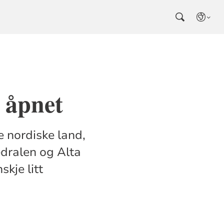
 åpnet
e nordiske land,
edralen og Alta
skje litt