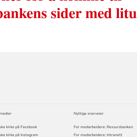
ankens sider med litu
ORMASJON
 medier
Nyttige snarveier
ske kirke på Facebook
For medarbeidere: Ressursbanken
ske kirke på Instagram
For medarbeidere: Intranett