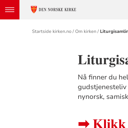
Brødsmulesti
Startside kirken.no
Om kirken
Liturgisamli
Liturgis
Nå finner du he
gudstjenesteliv
nynorsk, samisk
➡ Klikk 