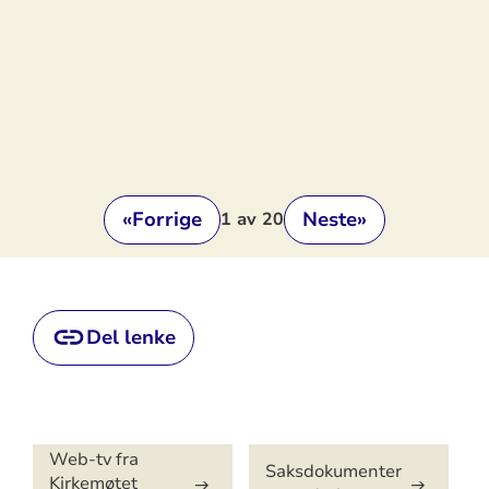
«
Forrige
Neste
»
1
av 20
Del lenke
Artikkelsnarveger
Web-tv fra
Saksdokumenter
Kirkemøtet