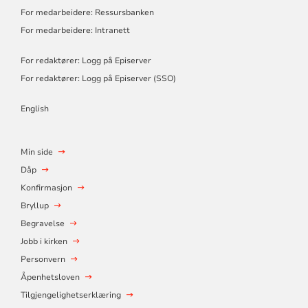
For medarbeidere: Ressursbanken
For medarbeidere: Intranett
For redaktører: Logg på Episerver
For redaktører: Logg på Episerver (SSO)
English
Min side
Dåp
Konfirmasjon
Bryllup
Begravelse
Jobb i kirken
Personvern
Åpenhetsloven
Tilgjengelighetserklæring