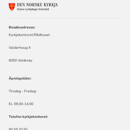
KONTAKTINFORMASJON
FOR
GISKE
KYRKJELEGE
FELLESRÅD
Besøksadresse:
Kyrkjekontoret/Rådhuset
Valderhaug 4
6050 Valderøy
Åpningstider
:
Tirsdag - Fredag:
Kl. 09.00-14.00
Telefon kyrkjekontoret:
90 59 70 55