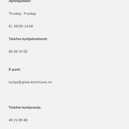
Åpningstider
:
Tirsdag - Fredag:
Kl. 09.00-14.00
Telefon kyrkjekontoret:
90 59 70 55
E-post:
kyrkja@giske.kommune.no
Telefon kyrkjeverje:
48 21 89 48