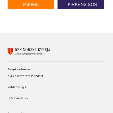
KONTAKTINFORMASJON
FOR
GISKE
KYRKJELEGE
FELLESRÅD
Besøksadresse:
Kyrkjekontoret/Rådhuset
Valderhaug 4
6050 Valderøy