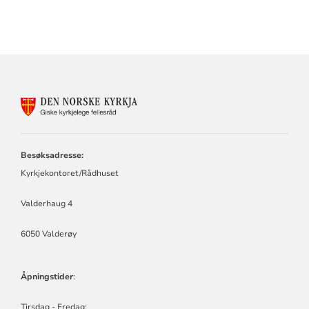
KONTAKTINFORMASJON
FOR
GISKE
KYRKJELEGE
FELLESRÅD
Besøksadresse:
Kyrkjekontoret/Rådhuset
Valderhaug 4
6050 Valderøy
Åpningstider
:
Tirsdag - Fredag: