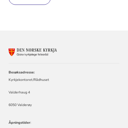
KONTAKTINFORMASJON
FOR
GISKE
KYRKJELEGE
FELLESRÅD
Besøksadresse:
Kyrkjekontoret/Rådhuset
Valderhaug 4
6050 Valderøy
Åpningstider
: