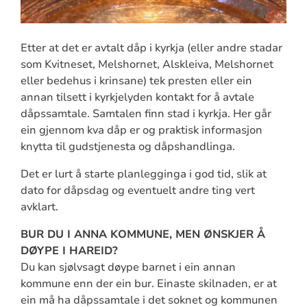
Etter at det er avtalt dåp i kyrkja (eller andre stadar
som Kvitneset, Melshornet, Alskleiva, Melshornet
eller bedehus i krinsane) tek presten eller ein
annan tilsett i kyrkjelyden kontakt for å avtale
dåpssamtale. Samtalen finn stad i kyrkja. Her går
ein gjennom kva dåp er og praktisk informasjon
knytta til gudstjenesta og dåpshandlinga.
Det er lurt å starte planlegginga i god tid, slik at
dato for dåpsdag og eventuelt andre ting vert
avklart.
BUR DU I ANNA KOMMUNE, MEN ØNSKJER Å
DØYPE I HAREID?
Du kan sjølvsagt døype barnet i ein annan
kommune enn der ein bur. Einaste skilnaden, er at
ein må ha dåpssamtale i det soknet og kommunen