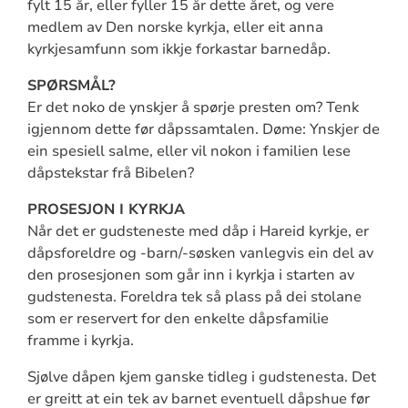
fylt 15 år, eller fyller 15 år dette året, og vere
medlem av Den norske kyrkja, eller eit anna
kyrkjesamfunn som ikkje forkastar barnedåp.
SPØRSMÅL?
Er det noko de ynskjer å spørje presten om? Tenk
igjennom dette før dåpssamtalen. Døme: Ynskjer de
ein spesiell salme, eller vil nokon i familien lese
dåpstekstar frå Bibelen?
PROSESJON I KYRKJA
Når det er gudsteneste med dåp i Hareid kyrkje, er
dåpsforeldre og -barn/-søsken vanlegvis ein del av
den prosesjonen som går inn i kyrkja i starten av
gudstenesta. Foreldra tek så plass på dei stolane
som er reservert for den enkelte dåpsfamilie
framme i kyrkja.
Sjølve dåpen kjem ganske tidleg i gudstenesta. Det
er greitt at ein tek av barnet eventuell dåpshue før