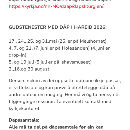
https://kyrkja.no/nn-NO/daap/dapsliturgien/
GUDSTENESTER MED DÅP I HAREID 2026:
17., 24., 25. og 31.mai (25. er på Melshornet)
4. 7. og 21. (7. juni er på Holesanden) (4.juni er
drop-in)
5. og 19.juli (5.juli er på Ishavsmuseet)
2.,16.og 30.august
Dersom nokon av dei oppsette datoane ikkje passar,
er vi fleksible og kan prøve å tilrettelegge dåp på
andre datoar om mogleg. Her må vi òg ta hensyn til
tilgjenglege ressurar. Ta eventuelt kontakt med
kyrkjekontoret.
Dåpssamtale:
Alle må ta del på dåpssamtale før ein kan