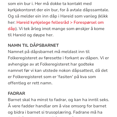
som ein bur i. Her må dokke ta kontakt med
kyrkjekontoret der ein bur, for å avtale dåpssamtale.
Og så melder ein inn dåp i Hareid som vanleg (klikk
her:
Hareid kyrkjelege fellesråd > Forespørsel om
dåp
). Vi tek årleg imot mange som ønskjer å kome
til Hareid og døype her.
NAMN TIL DÅPSBARNET
Namnet på dåpsbarnet må meldast inn til
Folkeregisteret av føresette i forkant av dåpen. Vi er
avhengige av at Folkeregisteret har godteke
namnet før vi kan utstede nokon dåpsattest, då det
er Folkeregisteret som er 'fasiten' på kva som
offentleg er rett namn.
FADRAR
Barnet skal ha minst to fadrar, og kan ha inntil seks.
Å vere fadder handlar om å vise omsorg for barnet
og bidra i barnet si trusoplæring. Fadrane må ha