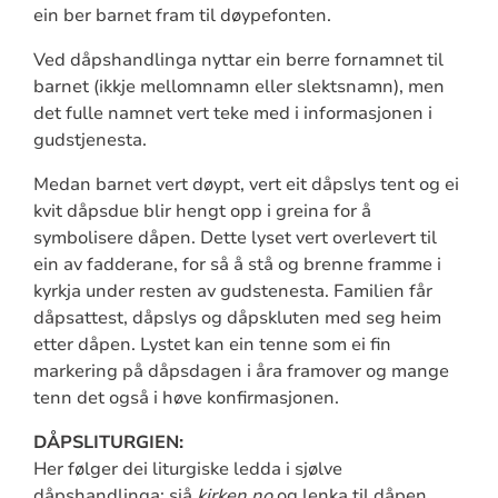
ein ber barnet fram til døypefonten.
Ved dåpshandlinga nyttar ein berre fornamnet til
barnet (ikkje mellomnamn eller slektsnamn), men
det fulle namnet vert teke med i informasjonen i
gudstjenesta.
Medan barnet vert døypt, vert eit dåpslys tent og ei
kvit dåpsdue blir hengt opp i greina for å
symbolisere dåpen. Dette lyset vert overlevert til
ein av fadderane, for så å stå og brenne framme i
kyrkja under resten av gudstenesta. Familien får
dåpsattest, dåpslys og dåpskluten med seg heim
etter dåpen. Lystet kan ein tenne som ei fin
markering på dåpsdagen i åra framover og mange
tenn det også i høve konfirmasjonen.
DÅPSLITURGIEN:
Her følger dei liturgiske ledda i sjølve
dåpshandlinga: sjå
kirken.no
og lenka til dåpen.