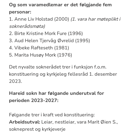
Og som varamedlemar er det følgjande fem
personar:
1. Anne Liv Holstad (2000)
(1. vara har møteplikt i
soknerådsmøta)
2. Birte Kristine Mork Fure (1996)
3. Aud Helen Tjervåg Øvrelid (1995)
4. Vibeke Rafteseth (1981)
5. Marita Husøy Mork (1976)
Det nyvalte soknerådet trer i funksjon f.o.m.
konstituering og kyrkjeleg fellesråd 1. desember
2023.
Hareid sokn har følgande underutval for
perioden 2023-2027:
Følgande trer i kraft ved konstituering:
Arbeidsutval:
Leiar, nestleiar, vara Marit Øien S.,
sokneprest og kyrkjeverje