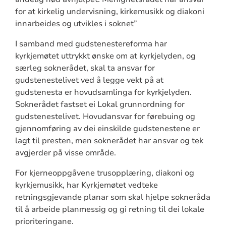
for at kirkelig undervisning, kirkemusikk og diakoni
innarbeides og utvikles i soknet”
I samband med gudstenestereforma har
kyrkjemøtet uttrykkt ønske om at kyrkjelyden, og
særleg soknerådet, skal ta ansvar for
gudstenestelivet ved å legge vekt på at
gudstenesta er hovudsamlinga for kyrkjelyden.
Soknerådet fastset ei Lokal grunnordning for
gudstenestelivet. Hovudansvar for førebuing og
gjennomføring av dei einskilde gudstenestene er
lagt til presten, men soknerådet har ansvar og tek
avgjerder på visse område.
For kjerneoppgåvene trusopplæring, diakoni og
kyrkjemusikk, har Kyrkjemøtet vedteke
retningsgjevande planar som skal hjelpe sokneråda
til å arbeide planmessig og gi retning til dei lokale
prioriteringane.