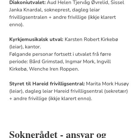
Diakoniutvalet:
Aud Helen Tjervåg Øvrelid, Sissel
Janka Knardal, sokneprest, dagleg leiar
frivilligsentralen + andre frivillige (ikkje klarert
enno).
Kyrkjemusikalsk utval:
Karsten Robert Kirkebø
(leiar), kantor.
Følgande personar fortsett i utvalet frå førre
periode: Bård Grimstad, Ingmar Mork, Ingvill
Kirkebø, Wenche Iren Roppen.
Styret til Hareid frivilligsentral:
Marita Mork Husøy
(leiar), dagleg leiar Hareid frivilligsentral (sekretær)
+ andre frivillige (ikkje klarert enno).
Soknerådet - ansvar og