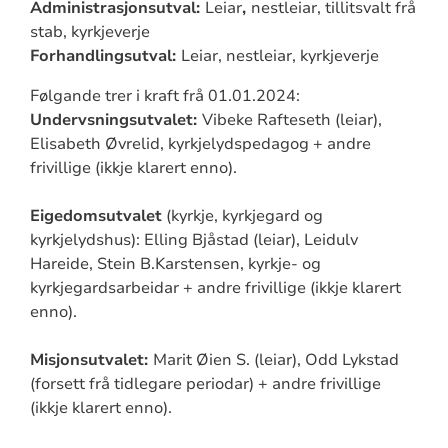
Administrasjonsutval:
Leiar
,
nestleiar, tillitsvalt frå
stab, kyrkjeverje
Forhandlingsutval:
Leiar, nestleiar, kyrkjeverje
Følgande trer i kraft frå 01.01.2024:
Undervsningsutvalet:
Vibeke Rafteseth (leiar),
Elisabeth Øvrelid, kyrkjelydspedagog + andre
frivillige (ikkje klarert enno).
Eigedomsutvalet
(kyrkje, kyrkjegard og
kyrkjelydshus): Elling Bjåstad (leiar), Leidulv
Hareide, Stein B.Karstensen, kyrkje- og
kyrkjegardsarbeidar + andre frivillige (ikkje klarert
enno).
Misjonsutvalet:
Marit Øien S. (leiar), Odd Lykstad
(forsett frå tidlegare periodar) + andre frivillige
(ikkje klarert enno).