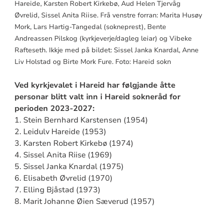
Hareide, Karsten Robert Kirkebø, Aud Helen Tjervåg
Øvrelid, Sissel Anita Riise. Frå venstre forran: Marita Husøy
Mork, Lars Hartig-Tangedal (sokneprest), Bente
Andreassen Pilskog (kyrkjeverje/dagleg leiar) og Vibeke
Rafteseth. Ikkje med på bildet: Sissel Janka Knardal, Anne
Liv Holstad og Birte Mork Fure. Foto: Hareid sokn
Ved kyrkjevalet i Hareid har følgjande åtte
personar blitt valt inn i Hareid sokneråd for
perioden 2023-2027:
1. Stein Bernhard Karstensen (1954)
2. Leidulv Hareide (1953)
3. Karsten Robert Kirkebø (1974)
4. Sissel Anita Riise (1969)
5. Sissel Janka Knardal (1975)
6. Elisabeth Øvrelid (1970)
7. Elling Bjåstad (1973)
8. Marit Johanne Øien Sæverud (1957)