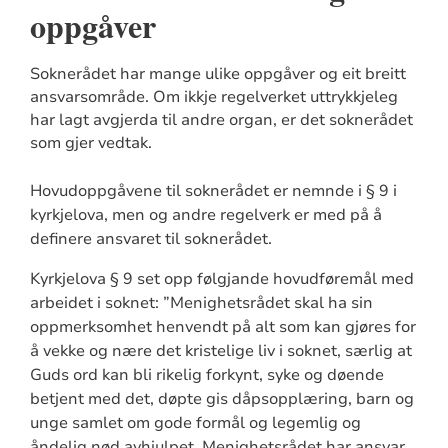
oppgåver
Soknerådet har mange ulike oppgåver og eit breitt
ansvarsområde. Om ikkje regelverket uttrykkjeleg
har lagt avgjerda til andre organ, er det soknerådet
som gjer vedtak.
Hovudoppgåvene til soknerådet er nemnde i § 9 i
kyrkjelova, men og andre regelverk er med på å
definere ansvaret til soknerådet.
Kyrkjelova § 9 set opp følgjande hovudføremål med
arbeidet i soknet: ”Menighetsrådet skal ha sin
oppmerksomhet henvendt på alt som kan gjøres for
å vekke og nære det kristelige liv i soknet, særlig at
Guds ord kan bli rikelig forkynt, syke og døende
betjent med det, døpte gis dåpsopplæring, barn og
unge samlet om gode formål og legemlig og
åndelig nød avhjulpet. Menighetsrådet har ansvar