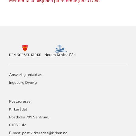
Mer om fasteaksjonen på reformasjon2017.no
KONTAKTINFORMASJON
FOR
DEN
NORSKE
KIRKE
Ansvarlig redaktør:
OG
NORGES
Ingeborg Dybvig
KRISTNE
RÅD
Postadresse:
Kirkerådet
Postboks 799 Sentrum,
0106 Oslo
E-post: post.kirkeradet@kirken.no