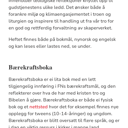
inneholder teologiske refleksjoner knyttet opp til
gudstjenestens ulike ledd. Det ønsker både å
forankre miljø og klimaengasjementet i troen og
liturgien og inspirere til handling ut fra vår tro for
en god og rettferdig forvaltning av skaperverket.
Heftet finnes både på bokmål, nynorsk og engelsk
og kan leses eller lastes ned, se under.
Bærekraftsboka
Bærekraftsboka er ei lita bok med en lett
tilgjengelig innføring i FNs bærekraftsmål, og den
reflekterer over hva de har med kristen tro og
Bibelen å gjøre. Bærekraftsboka er både ei fysisk
bok og et
nettsted
hvor det for eksempel finnes nye
opplegg for tweens (10-14-åringer) og ungdom.
Bærekraftsboka er blitt oversatt til flere språk, og er
i dag en viktig ressurs i kirker i mange land.