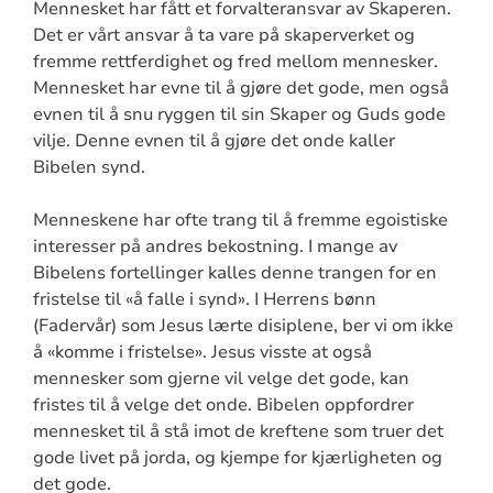
Mennesket har fått et forvalteransvar av Skaperen.
Det er vårt ansvar å ta vare på skaperverket og
fremme rettferdighet og fred mellom mennesker.
Mennesket har evne til å gjøre det gode, men også
evnen til å snu ryggen til sin Skaper og Guds gode
vilje. Denne evnen til å gjøre det onde kaller
Bibelen synd.
Menneskene har ofte trang til å fremme egoistiske
interesser på andres bekostning. I mange av
Bibelens fortellinger kalles denne trangen for en
fristelse til «å falle i synd». I Herrens bønn
(Fadervår) som Jesus lærte disiplene, ber vi om ikke
å «komme i fristelse». Jesus visste at også
mennesker som gjerne vil velge det gode, kan
fristes til å velge det onde. Bibelen oppfordrer
mennesket til å stå imot de kreftene som truer det
gode livet på jorda, og kjempe for kjærligheten og
det gode.