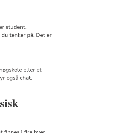
er student.
 du tenker på. Det er
høgskole eller et
byr også chat.
ysisk
finnes i fire byer,