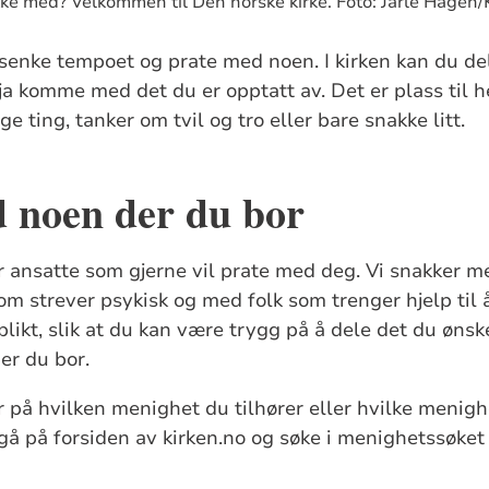
ke med? Velkommen til Den norske kirke. Foto: Jarle Hagen/
å senke tempoet og prate med noen. I kirken kan du del
 ja komme med det du er opptatt av. Det er plass til hel
e ting, tanker om tvil og tro eller bare snakke litt.
 noen der du bor
ar ansatte som gjerne vil prate med deg. Vi snakker
som strever psykisk og med folk som trenger hjelp til 
plikt, slik at du kan være trygg på å dele det du ønske
er du bor.
 på hvilken menighet du tilhører eller hvilke menig
 gå på forsiden av kirken.no og søke i menighetssøket