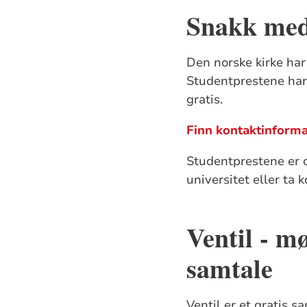
Snakk med
Den norske kirke har
Studentprestene har 
gratis.
Finn kontaktinforma
Studentprestene er o
universitet eller ta 
Ventil - mø
samtale
Ventil er et gratis s