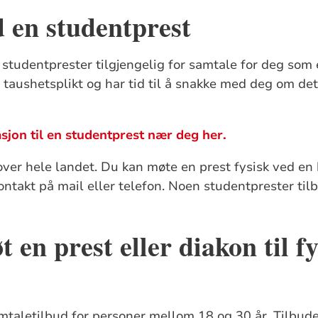
 en studentprest
 studentprester tilgjengelig for samtale for deg som 
taushetsplikt og har tid til å snakke med deg om det
sjon til en studentprest nær deg her.
ver hele landet. Du kan møte en prest fysisk ved en 
kontakt på mail eller telefon. Noen studentprester til
t en prest eller diakon til f
amtaletilbud for personer mellom 18 og 30 år. Tilbudet 