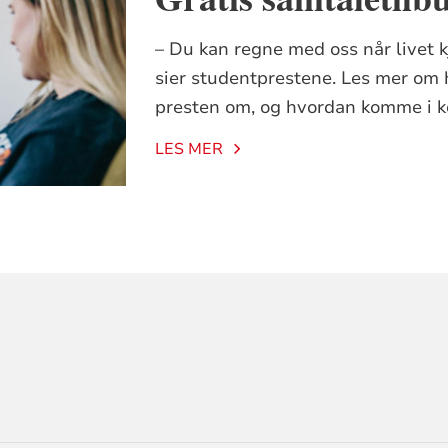
– Du kan regne med oss når livet kje
sier studentprestene. Les mer om
presten om, og hvordan komme i k
LES MER
ORMASJON