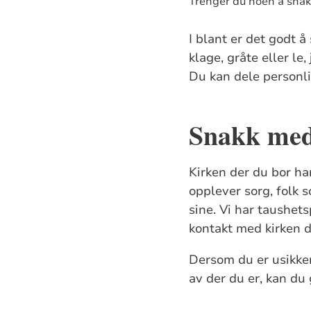
Trenger du noen å snak
I blant er det godt 
klage, gråte eller le,
Du kan dele personlig
Snakk med
Kirken der du bor h
opplever sorg, folk 
sine. Vi har taushets
kontakt med kirken d
Dersom du er usikker
av der du er, kan du