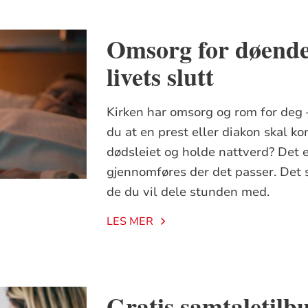
Omsorg for døende 
livets slutt
Kirken har omsorg og rom for deg –
du at en prest eller diakon skal k
dødsleiet og holde nattverd? Det e
gjennomføres der det passer. Det st
de du vil dele stunden med.
LES MER
Gratis samtaletilb