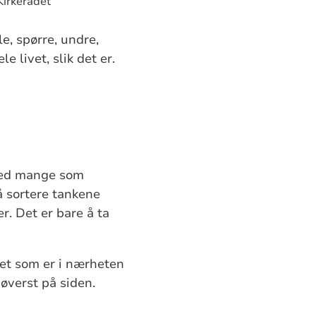
Kirkerådet
e, spørre, undre,
e livet, slik det er.
 med mange som
å sortere tankene
r. Det er bare å ta
het som er i nærheten
 øverst på siden.