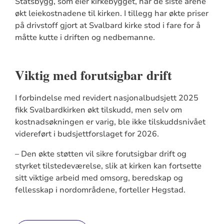
Statsbygg, som eier kirkebygget, har de siste årene
økt leiekostnadene til kirken. I tillegg har økte priser
på drivstoff gjort at Svalbard kirke stod i fare for å
måtte kutte i driften og nedbemanne.
Viktig med forutsigbar drift
I forbindelse med revidert nasjonalbudsjett 2025
fikk Svalbardkirken økt tilskudd, men selv om
kostnadsøkningen er varig, ble ikke tilskuddsnivået
videreført i budsjettforslaget for 2026.
– Den økte støtten vil sikre forutsigbar drift og
styrket tilstedeværelse, slik at kirken kan fortsette
sitt viktige arbeid med omsorg, beredskap og
fellesskap i nordområdene, forteller Hegstad.