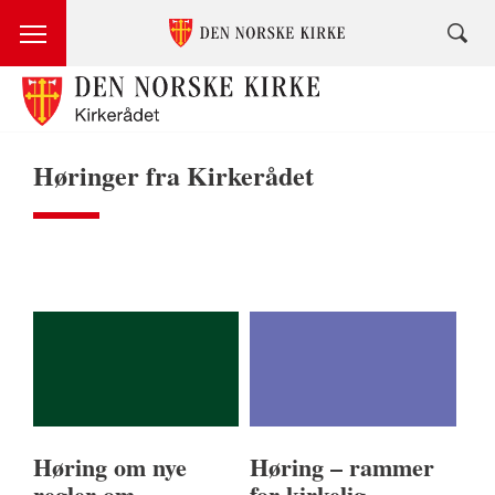
Høringer fra Kirkerådet
Høring om nye
Høring – rammer
regler om
for kirkelig