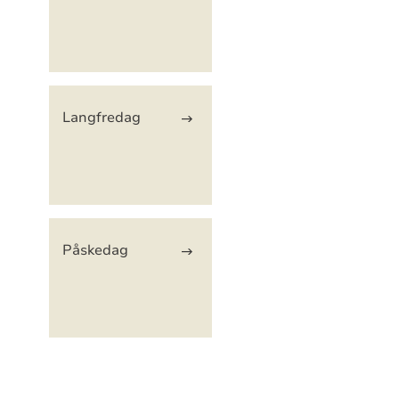
Langfredag
Påskedag