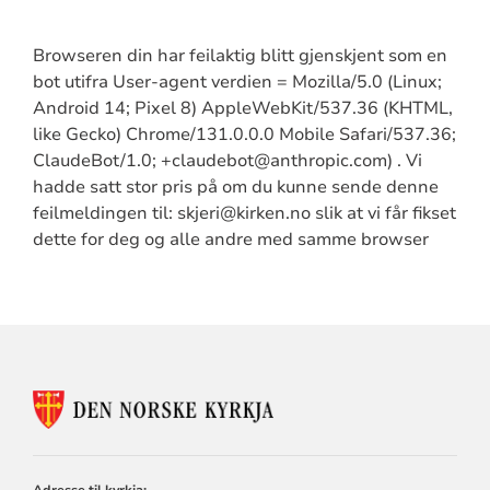
Browseren din har feilaktig blitt gjenskjent som en
bot utifra User-agent verdien = Mozilla/5.0 (Linux;
Android 14; Pixel 8) AppleWebKit/537.36 (KHTML,
like Gecko) Chrome/131.0.0.0 Mobile Safari/537.36;
ClaudeBot/1.0; +claudebot@anthropic.com) . Vi
hadde satt stor pris på om du kunne sende denne
feilmeldingen til: skjeri@kirken.no slik at vi får fikset
dette for deg og alle andre med samme browser
KONTAKTINFORMASJON
FOR
Adresse til kyrkja: