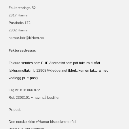
Folkestadsgt. 52
2317 Hamar
Postboks 172
2302 Hamar
hamar.bdr@kirken.no
Fakturaadresse:
Faktura sendes som EHF. Alternativt som pdf-faktura til vårt
fakturamottak
mb.12908@xledger.net
(Merk: kun én faktura med
vedlegg pr. e-post).
Org nr: 818 066 872
Ref: 2303101 + navn på bestiller
Pr. post:
Den norske kirke v/Hamar bispedømmeråd