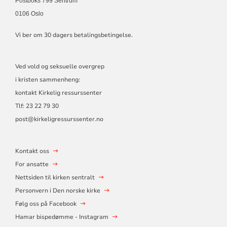
Postboks 799 Sentrum
0106 Oslo
Vi ber om 30 dagers betalingsbetingelse.
Ved vold og seksuelle overgrep
i kristen sammenheng:
kontakt Kirkelig ressurssenter
Tlf:
23 22 79 30
post@kirkeligressurssenter.no
Kontakt oss
For ansatte
Nettsiden til kirken sentralt
Personvern i Den norske kirke
Følg oss på Facebook
Hamar bispedømme - Instagram