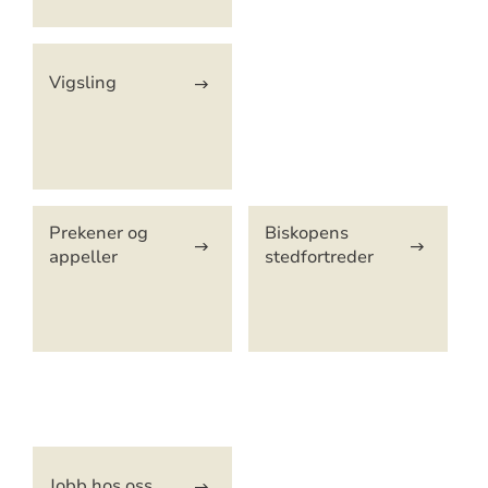
Vigsling
Prekener og
Biskopens
appeller
stedfortreder
Artikkelsnarveger
Jobb hos oss