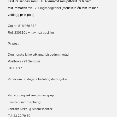
Faktura sendes som EHF. Alternativt som pdf-faktura til vårt
fakturamottak
mb.12908@xledger.net
(Merk: kun én faktura med
vedlegg pr. e-post).
Org nr: 818 066 872
Ref: 2303101 + navn på bestiller
Pr. post:
Den norske kirke v/Hamar bispedømmeråd
Postboks 799 Sentrum
0106 Oslo
Vi ber om 30 dagers betalingsbetingelse.
Ved vold og seksuelle overgrep
i kristen sammenheng:
kontakt Kirkelig ressurssenter
Tlf:
23 22 79 30