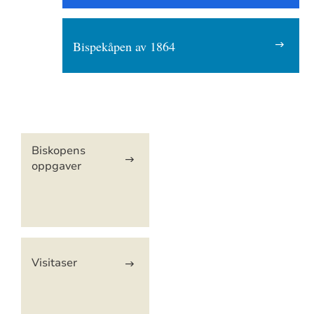
Bispekåpen av 1864
Artikkelsnarveger
Biskopens
oppgaver
Visitaser