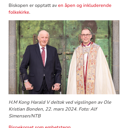
Biskopen er opptatt av
en åpen og inkluderende
folkekirke
.
H.M Kong Harald V deltok ved vigslingen av Ole
Kristian Bonden, 22. mars 2024. Foto: Alf
Simensen/NTB
Bispekorset som embetstegn