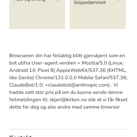
bispedømmet
Browseren din har feilaktig blitt gjenskjent som en
bot utifra User-agent verdien = Mozilla/5.0 (Linux;
Android 14; Pixel 8) AppleWebKit/537.36 (KHTML,
like Gecko) Chrome/131.0.0.0 Mobile Safari/537.36;
ClaudeBot/1.0; +claudebot@anthropic.com) . Vi
hadde satt stor pris på om du kunne sende denne
feilmeldingen til: skjeri@kirken.no slik at vi får fikset
dette for deg og alle andre med samme browser