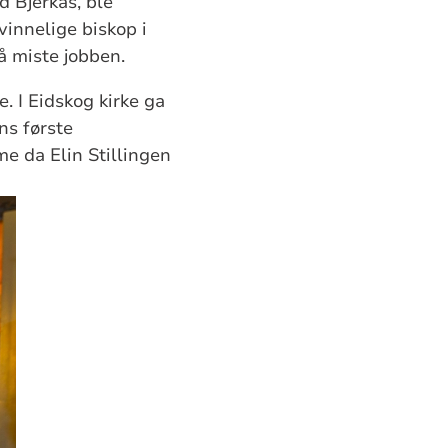
d Bjerkås, ble
innelige biskop i
 å miste jobben.
. I Eidskog kirke ga
ns første
e da Elin Stillingen
.