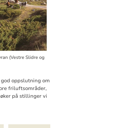
vran (Vestre Slidre og
r god oppslutning om
ore friluftsområder,
ker på stillinger vi