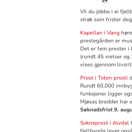
Vil du jobbe i ei fje
strøk som frister de
Kapellan i Vang
høre
prestegården er mu
Det er fem prester i
(rundt 45 vielser og 
vises gjennom livsri
Prost i Toten prosti
d
Rundt 60.000 innbygg
funksjoner ligger og
Mjøsas bredder har et
Søknadsfrist 9. aug
Sokneprest i Alvdal
h
fjellbygda lever ogs