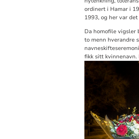
nytenkning, toleranse
ordinert i Hamar i 1
1993, og her var det
Da homofile vigsler b
to menn hverandre sit
navneskifteseremoni
fikk sitt kvinnenavn.