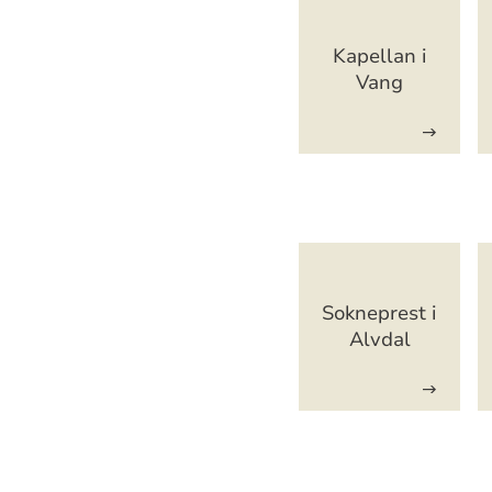
Artikkelsn
Kapellan i
Vang
Artikkelsn
Sokneprest i
Alvdal