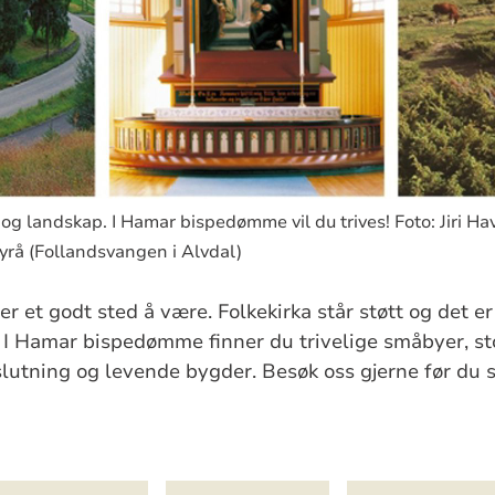
r og landskap. I Hamar bispedømme vil du trives! Foto: Jiri Ha
Byrå (Follandsvangen i Alvdal)
et godt sted å være. Folkekirka står støtt og det e
. I Hamar bispedømme finner du trivelige småbyer, st
slutning og levende bygder. Besøk oss gjerne før du sø