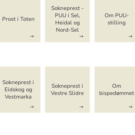
arveger
Sokneprest -
PUU i Sel,
Om PUU-
Prost i Toten
Heidal og
stilling
Nord-Sel
arveger
Sokneprest i
Sokneprest i
Om
Eidskog og
Vestre Slidre
bispedømmet
Vestmarka