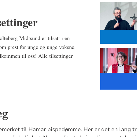
settinger
lteberg Midtsund er tilsatt i en
 som prest for unge og unge voksne.
lkommen til oss! Alle tilsettinger
eg
emerket til Hamar bispedømme. Her er det en lang tr