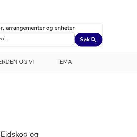
ler, arrangementer og enheter
Søk
ERDEN OG VI
TEMA
, Eidskog og