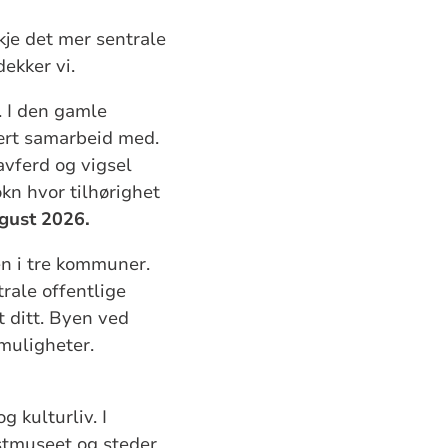
skje det mer sentrale
ekker vi.
. I den gamle
ært samarbeid med.
avferd og vigsel
okn hvor tilhørighet
ugust 2026.
en i tre kommuner.
rale offentlige
t ditt. Byen ved
smuligheter.
g kulturliv. I
ustmuseet og steder