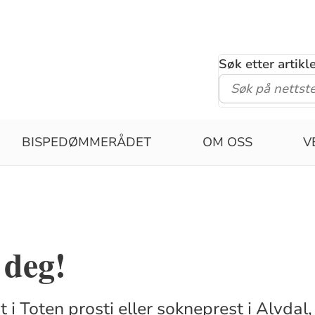
Søk etter artik
BISPEDØMMERÅDET
OM OSS
V
 deg!
 i Toten prosti eller sokneprest i Alvdal