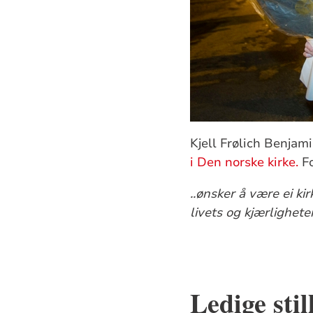
Kjell Frølich Benjam
i Den norske kirke.
Fo
..ønsker å være ei k
livets og kjærlighet
fra Hamar bis
Ledige sti