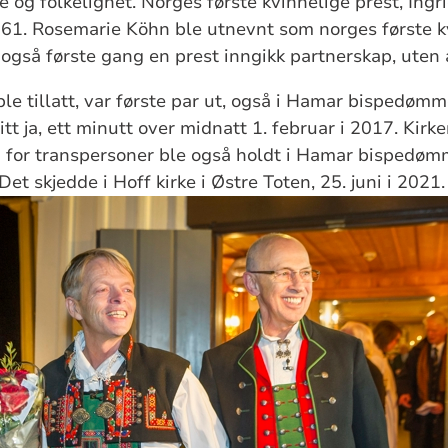
 og folkelighet. Norges første kvinnelige prest, Ingri
961. Rosemarie Köhn ble utnevnt som norges første kv
 også første gang en prest inngikk partnerskap, uten
le tillatt, var første par ut, også i Hamar bispedømme
t ja, ett minutt over midnatt 1. februar i 2017. Kirke
 for transpersoner ble også holdt i Hamar bispedømm
 Det skjedde i Hoff kirke i Østre Toten, 25. juni i 2021