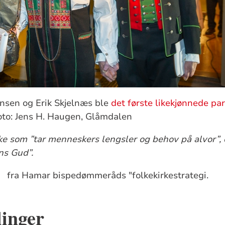
insen og Erik Skjelnæs ble
det første likekjønnede par
to: Jens H. Haugen, Glåmdalen
irke som ”tar menneskers lengsler og behov på alvor”,
ens Gud”.
pedømmeråds "folkekirkestrategi.
llinger