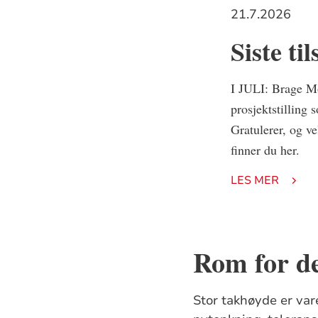
21.7.2026
Siste til
I JULI: Brage Mo
prosjektstilling
Gratulerer, og ve
finner du her.
LES MER
Rom for d
Stor takhøyde er var