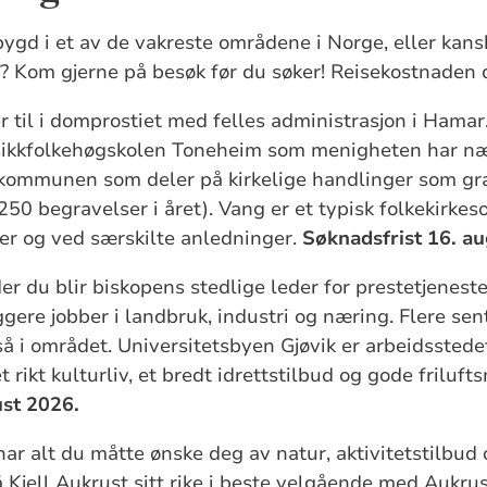
llbygd i et av de vakreste områdene i Norge, eller kan
g? Kom gjerne på besøk før du søker! Reisekostnaden d
r til i domprostiet med felles administrasjon i Hamar
sikkfolkehøgskolen Toneheim som menigheten har n
 kommunen som deler på kirkelige handlinger som gr
250 begravelser i året). Vang er et typisk folkekirkes
ter og ved særskilte anledninger.
Søknadsfrist 16. a
er du blir biskopens stedlige leder for prestetjenest
ere jobber i landbruk, industri og næring. Flere sent
så i området. Universitetsbyen Gjøvik er arbeidsstede
 rikt kulturliv, et bredt idrettstilbud og gode friluft
ust 2026.
ar alt du måtte ønske deg av natur, aktivitetstilbud o
å Kjell Aukrust sitt rike i beste velgående med Aukr