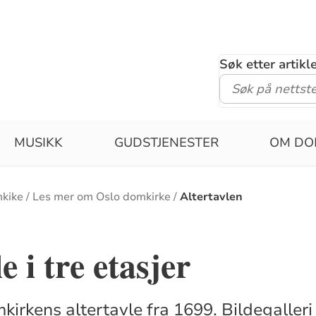
Søk etter artik
MUSIKK
GUDSTJENESTER
OM DO
kike
Les mer om Oslo domkirke
Altertavlen
e i tre etasjer
irkens altertavle fra 1699. Bildegalleri 