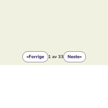
«
Forrige
1
av 33
Neste
»