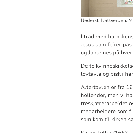
Nederst: Nattverden. Mi
I tråd med barokkens 
Jesus som feirer på
og Johannes på hver 
De to kvinneskikkel
lovtavle og pisk i h
Altertavlen er fra 1
hollender, men vi h
treskjærerarbeidet o
medarbeidere som fu
som kom til kirken s
Karen Toller (1662 -