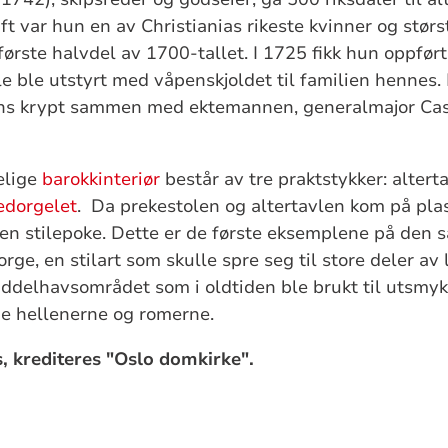
ft var hun en av Christianias rikeste kvinner og størs
første halvdel av 1700-tallet. I 1725 fikk hun oppfør
e ble utstyrt med våpenskjoldet til familien hennes. 
ens krypt sammen med ektemannen, generalmajor Ca
elige
barokkinteriør
består av tre praktstykker: altert
edorgelet
. Da prekestolen og altertavlen kom på plas
n stilepoke. Dette er de første eksemplene på den s
ge, en stilart som skulle spre seg til store deler av
iddelhavsområdet som i oldtiden ble brukt til utsmykn
av både hellenerne og romern
es, krediteres "Oslo domkirke".