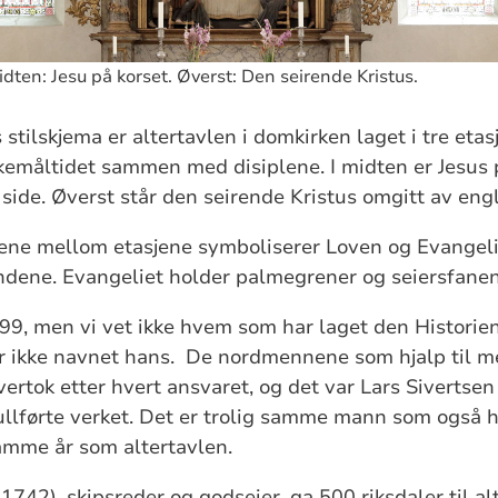
dten: Jesu på korset. Øverst: Den seirende Kristus.
stilskjema er altertavlen i domkirken laget i tre etasj
skemåltidet sammen med disiplene. I midten er Jesus
side. Øverst står den seirende Kristus omgitt av engl
sene mellom etasjene symboliserer Loven og Evangeli
endene. Evangeliet holder palmegrener og seiersfane
699, men vi vet ikke hvem som har laget den Historien
ar ikke navnet hans. De nordmennene som hjalp til 
vertok etter hvert ansvaret, og det var Lars Sivertse
llførte verket. Det er trolig samme mann som også 
amme år som altertavlen.
 1742), skipsreder og godseier, ga 500 riksdaler til a