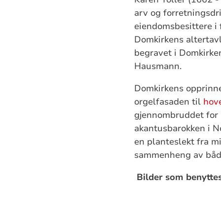
arv og forretningsdri
eiendomsbesittere i 
Domkirkens altertavl
begravet i Domkirk
Hausmann.
Domkirkens opprinn
orgelfasaden til
hov
gjennombruddet for e
akantusbarokken i Nor
en planteslekt fra m
sammenheng 
Bilder som benytt