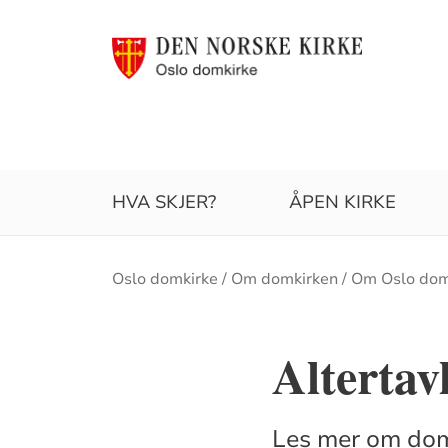
HVA SKJER?
ÅPEN KIRKE
Brødsmulesti
Oslo domkirke
Om domkirken
Om Oslo dom
Altertavl
Les mer om domk