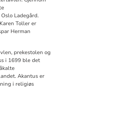
te
t Oslo Ladegård.
Karen Toller er
spar Herman
avlen, prekestolen og
s i 1699 ble det
åkalte
 landet. Akantus er
ing i religiøs
e.