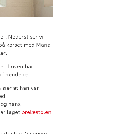
er. Nederst ser vi
 på korset med Maria
er.
et. Loven har
n i hendene.
 sier at han var
med
n og hans
har laget
prekestolen
ltertavlen. Gjennom