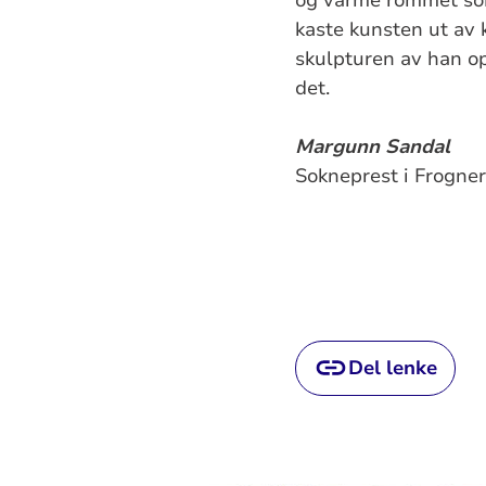
kaste kunsten ut av k
skulpturen av han op
det.
Margunn Sandal
Sokneprest i Frogner
Del lenke