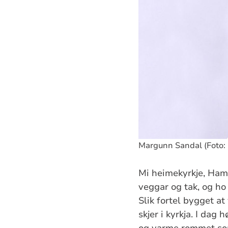
Margunn Sandal (Foto: 
Mi heimekyrkje, Hamr
veggar og tak, og ho
Slik fortel bygget at
skjer i kyrkja. I dag
og varme rommet som