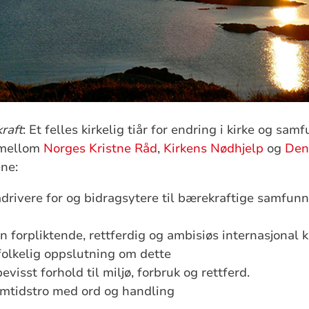
raft
: Et felles kirkelig tiår for endring i kirke og sa
 mellom
Norges Kristne Råd
,
Kirkens Nødhjelp
og
Den
ene:
drivere for og bidragsytere til bærekraftige samfunn 
 en forpliktende, rettferdig og ambisiøs internasjonal 
 folkelig oppslutning om dette
visst forhold til miljø, forbruk og rettferd.
emtidstro med ord og handling