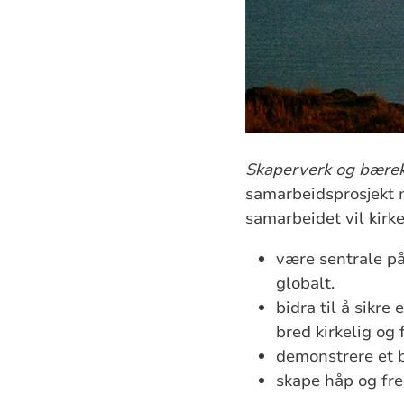
Skaperverk og bærek
samarbeidsprosjekt
samarbeidet vil kirk
være sentrale på
globalt.
bidra til å sikre
bred kirkelig og
demonstrere et be
skape håp og fr