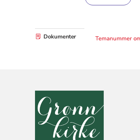
Dokumenter
Temanummer om s
KONTAKTINF
FOR
DEN
NORSKE
KIRKE,
KIRKERÅDET