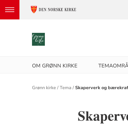
Språkvalg
Hovedmeny
OM GRØNN KIRKE
TEMAOMRÅ
Brødsmulesti
Grønn kirke
Tema
Skaperverk og bærekraf
Skaperv