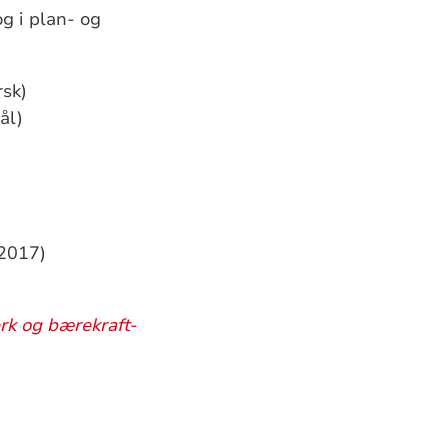
og i plan- og
sk)
ål)
 2017)
rk og bærekraft
-