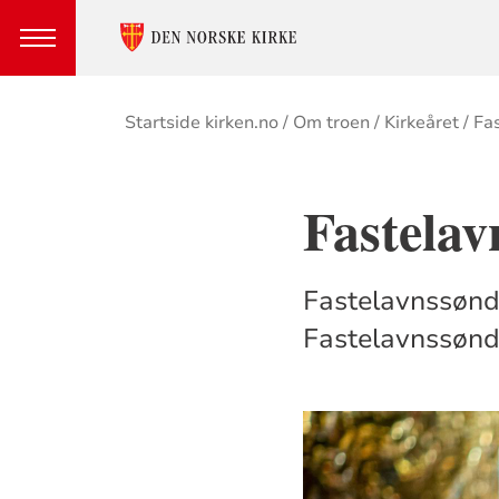
Brødsmulesti
Startside kirken.no
Om troen
Kirkeåret
Fa
Fastelav
Fastelavnssøndag
Fastelavnssøndag