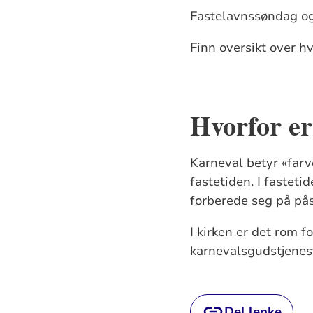
Fastelavnssøndag og 
Finn oversikt over h
Hvorfor er
Karneval betyr «farv
fastetiden. I fasteti
forberede seg på på
I kirken er det rom fo
karnevalsgudstjeneste
Del lenke