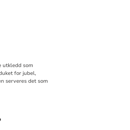
re utkledd som
uket for jubel,
fen serveres det som
?