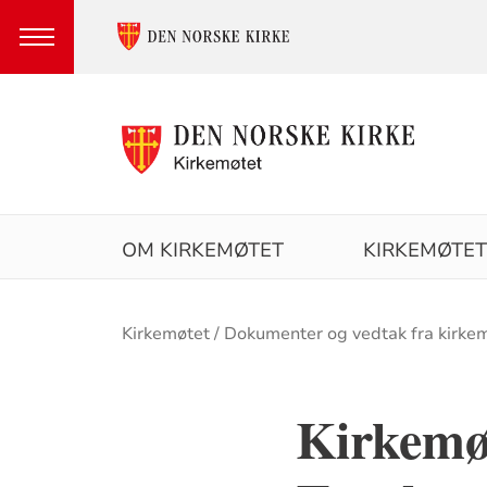
Hovedmeny
OM KIRKEMØTET
KIRKEMØTET
Brødsmulesti
Kirkemøtet
Dokumenter og vedtak fra kirke
Kirkemøt