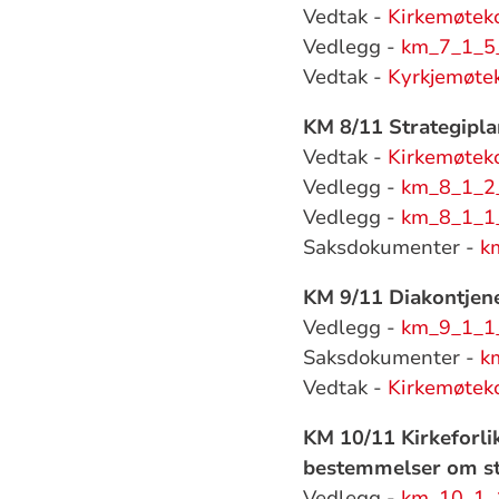
Vedtak -
Kirkemøtek
Vedlegg -
km_7_1_5_
Vedtak -
Kyrkjemøte
KM 8/11 Strategiplan
Vedtak -
Kirkemøtek
Vedlegg -
km_8_1_2_
Vedlegg -
km_8_1_1_
Saksdokumenter -
k
KM 9/11 Diakontjene
Vedlegg -
km_9_1_1
Saksdokumenter -
k
Vedtak -
Kirkemøtek
KM 10/11 Kirkeforli
bestemmelser om sta
Vedlegg -
km_10_1_1