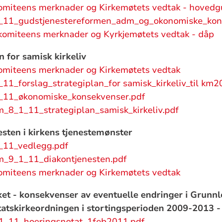
omiteens merknader og Kirkemøtets vedtak - hovedg
11_gudstjenestereformen_adm_og_okonomiske_kon
komiteens merknader og Kyrkjemøtets vedtak - dåp
 for samisk kirkeliv
omiteens merknader og Kirkemøtets vedtak
11_forslag_strategiplan_for samisk_kirkeliv_til km2
11_økonomiske_konsekvenser.pdf
m_8_1_11_strategiplan_samisk_kirkeliv.pdf
sten i kirkens tjenestemønster
_11_vedlegg.pdf
m_9_1_11_diakontjenesten.pdf
omiteens merknader og Kirkemøtets vedtak
ket - konsekvenser av eventuelle endringer i Grunn
tskirkeordningen i stortingsperioden 2009-2013 -
_11_hoeringsnotat_1feb2011.pdf