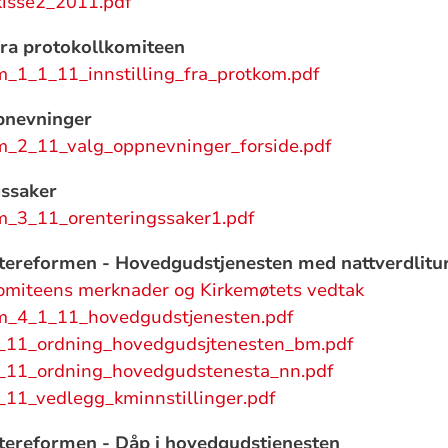
isse2_2011.pdf
 fra protokollkomiteen
m_1_1_11_innstilling_fra_protkom.pdf
pnevninger
m_2_11_valg_oppnevninger_forside.pdf
gssaker
m_3_11_orenteringssaker1.pdf
tereformen - Hovedgudstjenesten med nattverdlitu
omiteens merknader og Kirkemøtets vedtak
m_4_1_11_hovedgudstjenesten.pdf
_11_ordning_hovedgudsjtenesten_bm.pdf
_11_ordning_hovedgudstenesta_nn.pdf
11_vedlegg_kminnstillinger.pdf
tereformen - Dåp i hovedgudstjenesten