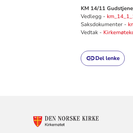
KM 14/11 Gudstjene
Vedlegg -
km_14_1_1
Saksdokumenter -
k
Vedtak -
Kirkemøtek
Del lenke
KONTAKTINF
FOR
KIRKEMØTET