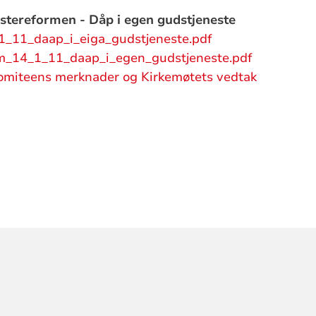
stereformen - Dåp i egen gudstjeneste
_11_daap_i_eiga_gudstjeneste.pdf
m_14_1_11_daap_i_egen_gudstjeneste.pdf
omiteens merknader og Kirkemøtets vedtak
ORMASJON