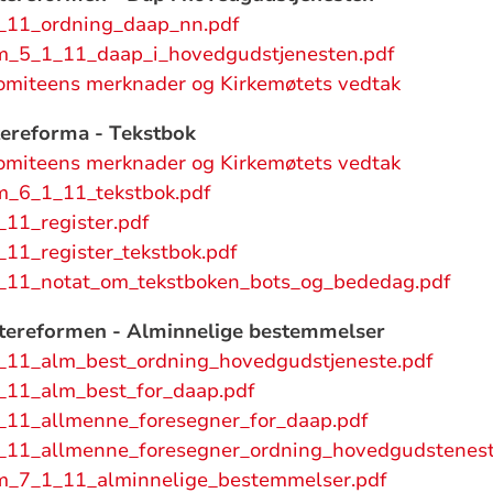
_11_ordning_daap_nn.pdf
m_5_1_11_daap_i_hovedgudstjenesten.pdf
omiteens merknader og Kirkemøtets vedtak
ereforma - Tekstbok
omiteens merknader og Kirkemøtets vedtak
m_6_1_11_tekstbok.pdf
11_register.pdf
11_register_tekstbok.pdf
11_notat_om_tekstboken_bots_og_bededag.pdf
tereformen - Alminnelige bestemmelser
11_alm_best_ordning_hovedgudstjeneste.pdf
11_alm_best_for_daap.pdf
11_allmenne_foresegner_for_daap.pdf
11_allmenne_foresegner_ordning_hovedgudstenest
m_7_1_11_alminnelige_bestemmelser.pdf