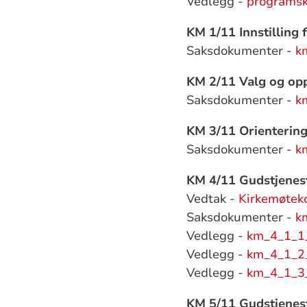
Vedlegg -
programsk
KM 1/11 Innstilling
Saksdokumenter -
k
KM 2/11 Valg og op
Saksdokumenter -
k
KM 3/11 Orienterin
Saksdokumenter -
k
KM 4/11 Gudstjenes
Vedtak -
Kirkemøtek
Saksdokumenter -
k
Vedlegg -
km_4_1_1
Vedlegg -
km_4_1_2
Vedlegg -
km_4_1_3_
KM 5/11 Gudstjenes