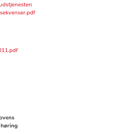
udstjenesten
sekvenser.pdf
011.pdf
lovens
 høring