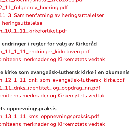
_11_folgebrev_hoering.pdf
1_3_Sammenfatning av høringsuttalelser
 høringsuttalelse
m_10_1_11_kirkeforliket.pdf
 endringer i regler for valg av Kirkeråd
m_11_1_11_endringer_kirkeloven.pdf
omiteens merknader og Kirkemøtets vedtak
 kirke som evangelisk-luthersk kirke i en økumeni
m_12_1_11_dnk_som_evangelisk-luthersk_kirke.pdf
_11_dnks_identitet_ og_oppdrag_nn.pdf
omiteens merknader og Kirkemøtets vedtak
ts oppnevningspraksis
m_13_1_11_kms_oppnevningspraksis.pdf
omiteens merknader og Kirkemøtets vedtak