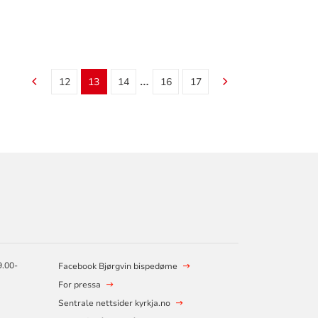
…
12
13
14
16
17
9.00-
Facebook Bjørgvin bispedøme
For pressa
Sentrale nettsider kyrkja.no