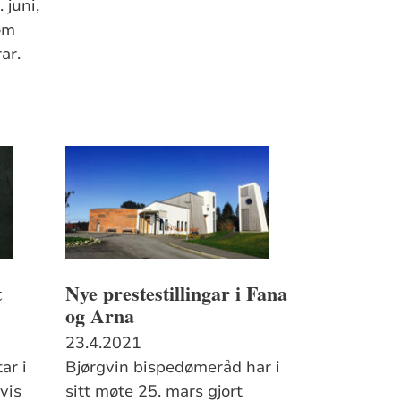
 juni,
om
ar.
t
Nye prestestillingar i Fana
og Arna
23.4.2021
ar i
Bjørgvin bispedømeråd har i
lvis
sitt møte 25. mars gjort