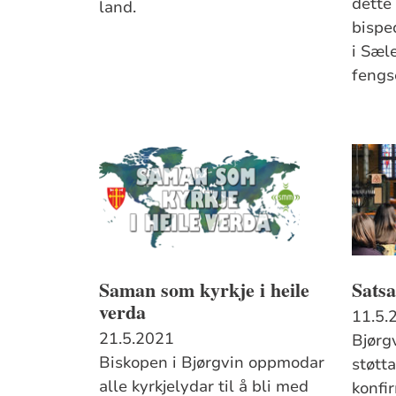
dette 
land.
bispe
i Sæl
fengs
Saman som kyrkje i heile
Sats
verda
11.5.
21.5.2021
Bjørg
Biskopen i Bjørgvin oppmodar
støtta
alle kyrkjelydar til å bli med
konfi