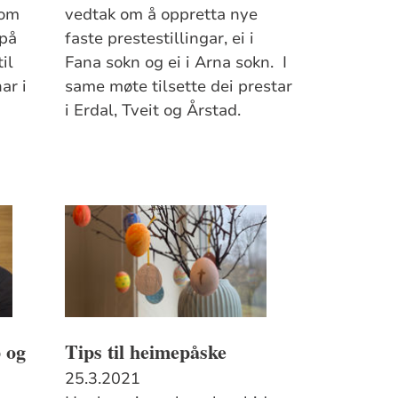
 om
vedtak om å oppretta nye
 på
faste prestestillingar, ei i
il
Fana sokn og ei i Arna sokn. I
ar i
same møte tilsette dei prestar
i Erdal, Tveit og Årstad.
p og
Tips til heimepåske
25.3.2021