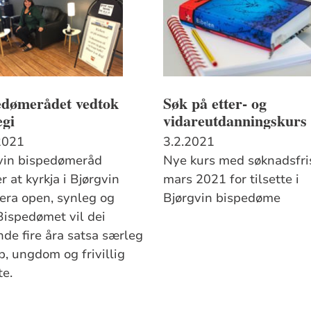
edømerådet vedtok
Søk på etter- og
egi
vidareutdanningskurs
2021
3.2.2021
vin bispedømeråd
Nye kurs med søknadsfris
r at kyrkja i Bjørgvin
mars 2021 for tilsette i
vera open, synleg og
Bjørgvin bispedøme
Bispedømet vil dei
de fire åra satsa særleg
p, ungdom og frivillig
te.