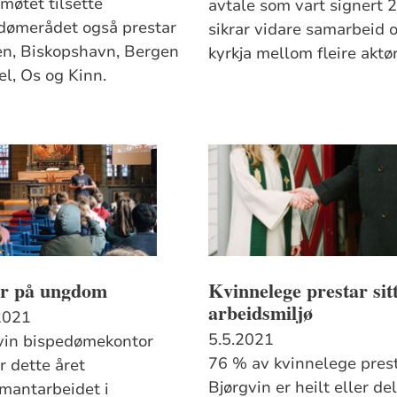
møtet tilsette
avtale som vart signert 2.
dømerådet også prestar
sikrar vidare samarbeid 
en, Biskopshavn, Bergen
kyrkja mellom fleire aktør
el, Os og Kinn.
ar på ungdom
Kvinnelege prestar sit
arbeidsmiljø
2021
5.5.2021
vin bispedømekontor
76 % av kvinnelege prest
r dette året
Bjørgvin er heilt eller de
rmantarbeidet i