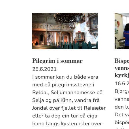
Pilegrim i sommar
Bispe
venn
25.6.2021
kyrk
I sommar kan du både vera
16.6.
med på pilegrimsstevne i
Bjørg
Røldal, Seljumannamesse på
venns
Selja og på Kinn, vandra frå
den l
Jondal over fjellet til Reisæter
Det va
eller ta deg ein tur på eiga
bisped
hand langs kysten eller over