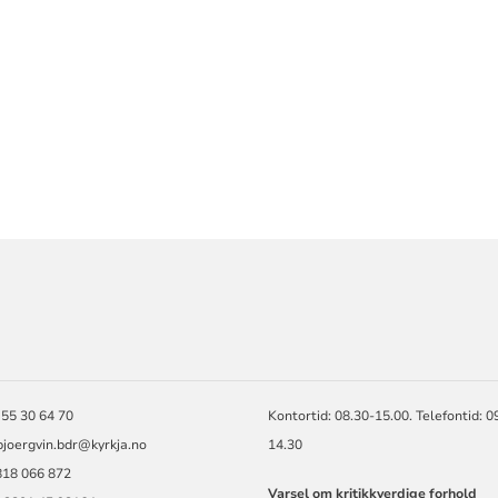
ORMASJON
 55 30 64 70
Kontortid: 08.30-15.00. Telefontid: 0
bjoergvin.bdr@kyrkja.no
14.30
818 066 872
Varsel om kritikkverdige forhold