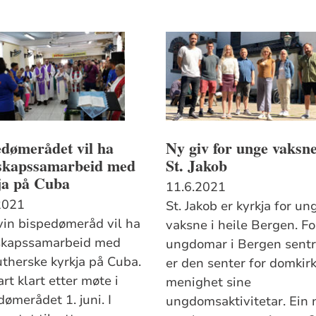
dømerådet vil ha
Ny giv for unge vaksne
skapssamarbeid med
St. Jakob
ja på Cuba
11.6.2021
2021
St. Jakob er kyrkja for un
vin bispedømeråd vil ha
vaksne i heile Bergen. For
kapssamarbeid med
ungdomar i Bergen sent
utherske kyrkja på Cuba.
er den senter for domkir
rt klart etter møte i
menighet sine
ømerådet 1. juni. I
ungdomsaktivitetar. Ein 