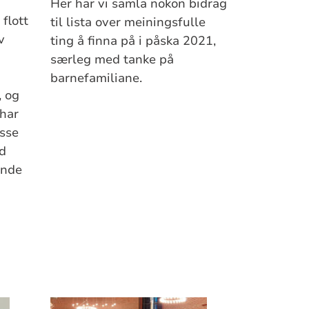
Her har vi samla nokon bidrag
 flott
til lista over meiningsfulle
v
ting å finna på i påska 2021,
særleg med tanke på
barnefamiliane.
, og
har
esse
ed
ende