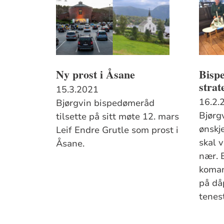
Ny prost i Åsane
Bisp
strat
15.3.2021
16.2.
Bjørgvin bispedømeråd
Bjørg
tilsette på sitt møte 12. mars
ønskje
Leif Endre Grutle som prost i
skal 
Åsane.
nær. 
koman
på då
tenes