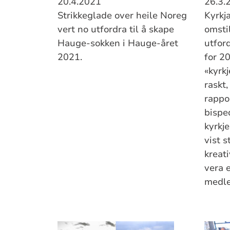
20.4.2021
26.3.
Strikkeglade over heile Noreg
Kyrkja
vert no utfordra til å skape
omsti
Hauge-sokken i Hauge-året
utfor
2021.
for 20
«kyrk
raskt,
rappo
bispe
kyrkj
vist s
kreati
vera 
medle