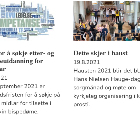
or å søkje etter- og
Dette skjer i haust
eutdanning for
19.8.2021
ar
Hausten 2021 blir det bl.
021
Hans Nielsen Hauge-dag
eptember 2021 er
sorgmånad og møte om
sfristen for å søkje på
kyrkjeleg organisering i 
midlar for tilsette i
prosti.
vin bispedøme.