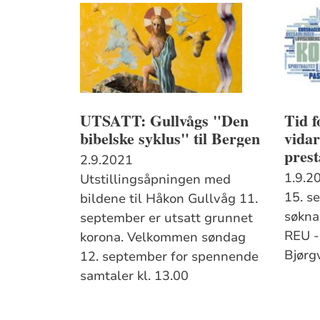
UTSATT: Gullvågs "Den
Tid f
bibelske syklus" til Bergen
vidar
prest
2.9.2021
1.9.2
Utstillingsåpningen med
15. s
bildene til Håkon Gullvåg 11.
søknad
september er utsatt grunnet
REU - 
korona. Velkommen søndag
Bjørg
12. september for spennende
samtaler kl. 13.00