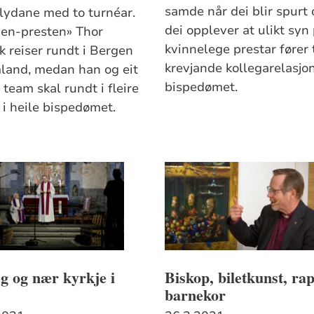
samde når dei blir spurt
elydane med to turnéar.
dei opplever at ulikt syn
en-presten» Thor
kvinnelege prestar fører t
k reiser rundt i Bergen
krevjande kollegarelasjon
land, medan han og eit
bispedømet.
 team skal rundt i fleire
 i heile bispedømet.
g og nær kyrkje i
Biskop, biletkunst, ra
barnekor