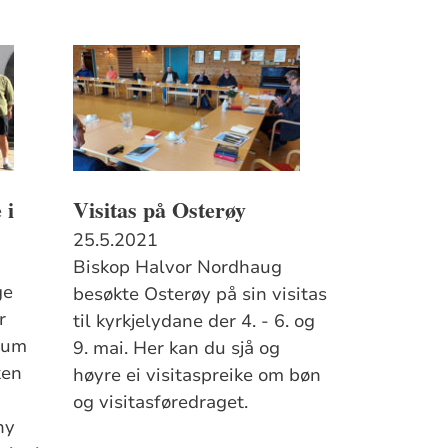
 i
Visitas på Osterøy
25.5.2021
Biskop Halvor Nordhaug
ge
besøkte Osterøy på sin visitas
til kyrkjelydane der 4. - 6. og
rum
9. mai. Her kan du sjå og
ken
høyre ei visitaspreike om bøn
og visitasføredraget.
ny