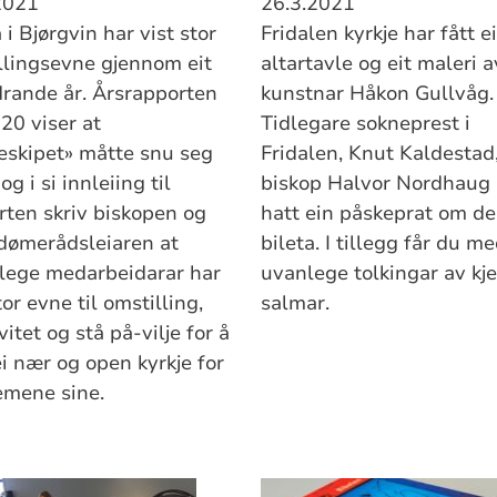
2021
26.3.2021
 i Bjørgvin har vist stor
Fridalen kyrkje har fått ei
llingsevne gjennom eit
altartavle og eit maleri a
drande år. Årsrapporten
kunstnar Håkon Gullvåg.
20 viser at
Tidlegare sokneprest i
jeskipet» måtte snu seg
Fridalen, Knut Kaldestad
 og i si innleiing til
biskop Halvor Nordhaug 
rten skriv biskopen og
hatt ein påskeprat om d
dømerådsleiaren at
bileta. I tillegg får du m
elege medarbeidarar har
uvanlege tolkingar av kj
tor evne til omstilling,
salmar.
vitet og stå på-vilje for å
ei nær og open kyrkje for
mene sine.