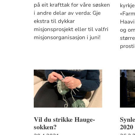
på eit krafttak for våre søsken
kyrkj
i andre delar av verda: Gje
«Farm
ekstra til dykkar
Haavi
misjonsprosjekt eller til valfri
og om
misjonsorganisasjon i juni!
større
prosti
Vil du strikke Hauge-
Synle
sokken?
2020