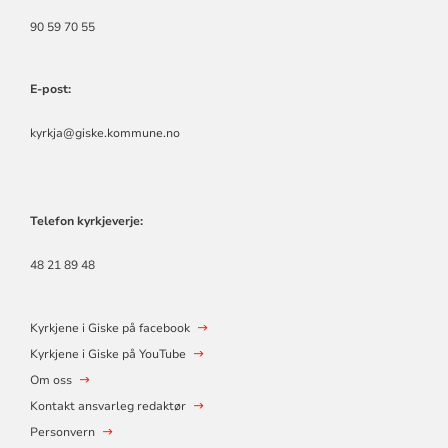
90 59 70 55
E-post:
kyrkja@giske.kommune.no
Telefon kyrkjeverje:
48 21 89 48
Kyrkjene i Giske på facebook
Kyrkjene i Giske på YouTube
Om oss
Kontakt ansvarleg redaktør
Personvern