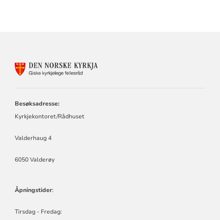
KONTAKTINFORMASJON
FOR
GISKE
KYRKJELEGE
FELLESRÅD
Besøksadresse:
Kyrkjekontoret/Rådhuset
Valderhaug 4
6050 Valderøy
Åpningstider
:
Tirsdag - Fredag: