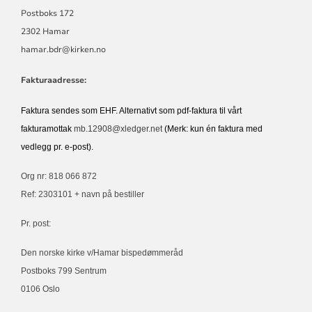
Postboks 172
2302 Hamar
hamar.bdr@kirken.no
Fakturaadresse:
Faktura sendes som EHF. Alternativt som pdf-faktura til vårt
fakturamottak
mb.12908@xledger.net
(Merk: kun én faktura med
vedlegg pr. e-post).
Org nr: 818 066 872
Ref: 2303101 + navn på bestiller
Pr. post:
Den norske kirke v/Hamar bispedømmeråd
Postboks 799 Sentrum
0106 Oslo