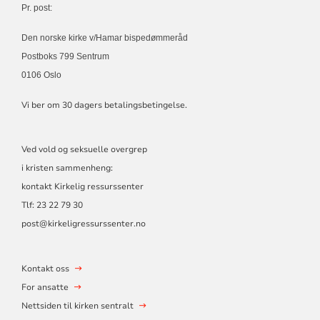
Pr. post:
Den norske kirke v/Hamar bispedømmeråd
Postboks 799 Sentrum
0106 Oslo
Vi ber om 30 dagers betalingsbetingelse.
Ved vold og seksuelle overgrep
i kristen sammenheng:
kontakt Kirkelig ressurssenter
Tlf:
23 22 79 30
post@kirkeligressurssenter.no
Kontakt oss
For ansatte
Nettsiden til kirken sentralt