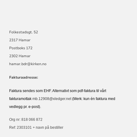
Folkestadsgt. 52
2317 Hamar
Postboks 172
2302 Hamar
hamar.bdr@kirken.no
Fakturaadresse:
Faktura sendes som EHF. Alternativt som pdf-faktura til vårt
fakturamottak
mb.12908@xledger.net
(Merk: kun én faktura med
vedlegg pr. e-post).
Org nr: 818 066 872
Ref: 2303101 + navn på bestiller